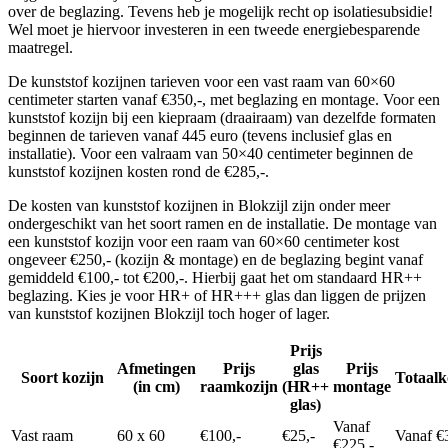
over de beglazing. Tevens heb je mogelijk recht op isolatiesubsidie!
Wel moet je hiervoor investeren in een tweede energiebesparende
maatregel.
De kunststof kozijnen tarieven voor een vast raam van 60×60
centimeter starten vanaf €350,-, met beglazing en montage. Voor een
kunststof kozijn bij een kiepraam (draairaam) van dezelfde formaten
beginnen de tarieven vanaf 445 euro (tevens inclusief glas en
installatie). Voor een valraam van 50×40 centimeter beginnen de
kunststof kozijnen kosten rond de €285,-.
De kosten van kunststof kozijnen in Blokzijl zijn onder meer
ondergeschikt van het soort ramen en de installatie. De montage van
een kunststof kozijn voor een raam van 60×60 centimeter kost
ongeveer €250,- (kozijn & montage) en de beglazing begint vanaf
gemiddeld €100,- tot €200,-. Hierbij gaat het om standaard HR++
beglazing. Kies je voor HR+ of HR+++ glas dan liggen de prijzen
van kunststof kozijnen Blokzijl toch hoger of lager.
Prijs
Afmetingen
Prijs
glas
Prijs
Soort kozijn
Totaalk
(in cm)
raamkozijn
(HR++
montage
glas)
Vanaf
Vast raam
60 x 60
€100,-
€25,-
Vanaf €
€225,-