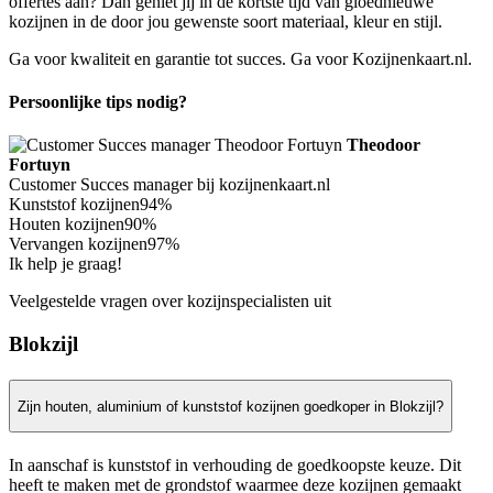
offertes aan? Dan geniet jij in de kortste tijd van gloednieuwe
kozijnen in de door jou gewenste soort materiaal, kleur en stijl.
Ga voor kwaliteit en garantie tot succes. Ga voor Kozijnenkaart.nl.
Persoonlijke tips nodig?
Theodoor
Fortuyn
Customer Succes manager bij kozijnenkaart.nl
Kunststof kozijnen
94%
Houten kozijnen
90%
Vervangen kozijnen
97%
Ik help je graag!
Veelgestelde vragen over kozijnspecialisten uit
Blokzijl
Zijn houten, aluminium of kunststof kozijnen goedkoper in Blokzijl?
In aanschaf is kunststof in verhouding de goedkoopste keuze. Dit
heeft te maken met de grondstof waarmee deze kozijnen gemaakt