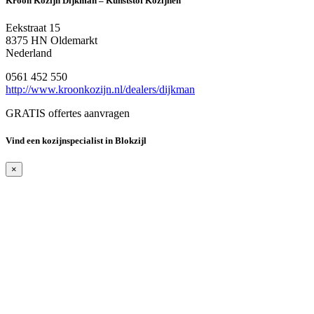
Kroon Kozijn Dijkman – Kunststof Kozijnen
Eekstraat 15
8375 HN Oldemarkt
Nederland
0561 452 550
http://www.kroonkozijn.nl/dealers/dijkman
GRATIS offertes aanvragen
Vind een kozijnspecialist in Blokzijl
×