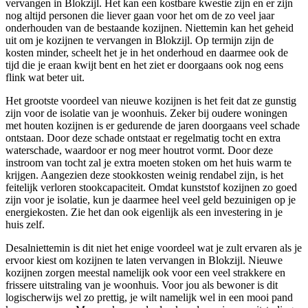
vervangen in Blokzijl. Het kan een kostbare kwestie zijn en er zijn
nog altijd personen die liever gaan voor het om de zo veel jaar
onderhouden van de bestaande kozijnen. Niettemin kan het geheid
uit om je kozijnen te vervangen in Blokzijl. Op termijn zijn de
kosten minder, scheelt het je in het onderhoud en daarmee ook de
tijd die je eraan kwijt bent en het ziet er doorgaans ook nog eens
flink wat beter uit.
Het grootste voordeel van nieuwe kozijnen is het feit dat ze gunstig
zijn voor de isolatie van je woonhuis. Zeker bij oudere woningen
met houten kozijnen is er gedurende de jaren doorgaans veel schade
ontstaan. Door deze schade ontstaat er regelmatig tocht en extra
waterschade, waardoor er nog meer houtrot vormt. Door deze
instroom van tocht zal je extra moeten stoken om het huis warm te
krijgen. Aangezien deze stookkosten weinig rendabel zijn, is het
feitelijk verloren stookcapaciteit. Omdat kunststof kozijnen zo goed
zijn voor je isolatie, kun je daarmee heel veel geld bezuinigen op je
energiekosten. Zie het dan ook eigenlijk als een investering in je
huis zelf.
Desalniettemin is dit niet het enige voordeel wat je zult ervaren als je
ervoor kiest om kozijnen te laten vervangen in Blokzijl. Nieuwe
kozijnen zorgen meestal namelijk ook voor een veel strakkere en
frissere uitstraling van je woonhuis. Voor jou als bewoner is dit
logischerwijs wel zo prettig, je wilt namelijk wel in een mooi pand