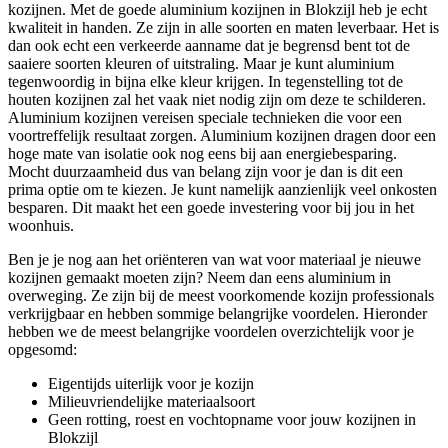
kozijnen. Met de goede aluminium kozijnen in Blokzijl heb je echt
kwaliteit in handen. Ze zijn in alle soorten en maten leverbaar. Het is
dan ook echt een verkeerde aanname dat je begrensd bent tot de
saaiere soorten kleuren of uitstraling. Maar je kunt aluminium
tegenwoordig in bijna elke kleur krijgen. In tegenstelling tot de
houten kozijnen zal het vaak niet nodig zijn om deze te schilderen.
Aluminium kozijnen vereisen speciale technieken die voor een
voortreffelijk resultaat zorgen. Aluminium kozijnen dragen door een
hoge mate van isolatie ook nog eens bij aan energiebesparing.
Mocht duurzaamheid dus van belang zijn voor je dan is dit een
prima optie om te kiezen. Je kunt namelijk aanzienlijk veel onkosten
besparen. Dit maakt het een goede investering voor bij jou in het
woonhuis.
Ben je je nog aan het oriënteren van wat voor materiaal je nieuwe
kozijnen gemaakt moeten zijn? Neem dan eens aluminium in
overweging. Ze zijn bij de meest voorkomende kozijn professionals
verkrijgbaar en hebben sommige belangrijke voordelen. Hieronder
hebben we de meest belangrijke voordelen overzichtelijk voor je
opgesomd:
Eigentijds uiterlijk voor je kozijn
Milieuvriendelijke materiaalsoort
Geen rotting, roest en vochtopname voor jouw kozijnen in
Blokzijl