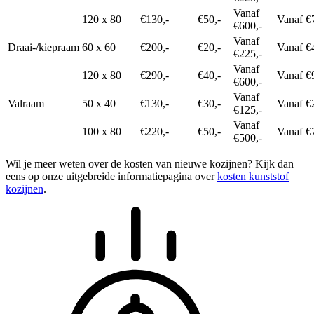
Vanaf
120 x 80
€130,-
€50,-
Vanaf €
€600,-
Vanaf
Draai-/kiepraam
60 x 60
€200,-
€20,-
Vanaf €
€225,-
Vanaf
120 x 80
€290,-
€40,-
Vanaf €
€600,-
Vanaf
Valraam
50 x 40
€130,-
€30,-
Vanaf €
€125,-
Vanaf
100 x 80
€220,-
€50,-
Vanaf €
€500,-
Wil je meer weten over de kosten van nieuwe kozijnen? Kijk dan
eens op onze uitgebreide informatiepagina over
kosten kunststof
kozijnen
.