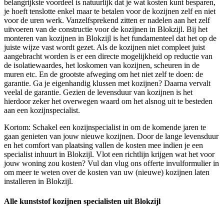
belangrijkste voordeel is natuurlijk dat je wat kosten kunt besparen,
je hoeft tenslotte enkel maar te betalen voor de kozijnen zelf en niet
voor de uren werk. Vanzelfsprekend zitten er nadelen aan het zelf
uitvoeren van de constructie voor de kozijnen in Blokzijl. Bij het
monteren van kozijnen in Blokzijl is het fundamenteel dat het op de
juiste wijze vast wordt gezet. Als de kozijnen niet compleet juist
aangebracht worden is er een directe mogelijkheid op reductie van
de isolatiewaardes, het loskomen van kozijnen, scheuren in de
muren etc. En de grootste afweging om het niet zelf te doen: de
garantie. Ga je eigenhandig klussen met kozijnen? Daarna vervalt
veelal de garantie. Gezien de levensduur van kozijnen is het
hierdoor zeker het overwegen waard om het alsnog uit te besteden
aan een kozijnspecialist.
Kortom: Schakel een kozijnspecialist in om de komende jaren te
gaan genieten van jouw nieuwe kozijnen. Door de lange levensduur
en het comfort van plaatsing vallen de kosten mee indien je een
specialist inhuurt in Blokzijl. Vlot een richtlijn krijgen wat het voor
jouw woning zou kosten? Vul dan vlug ons offerte invulformulier in
om meer te weten over de kosten van uw (nieuwe) kozijnen laten
installeren in Blokzijl.
Alle kunststof kozijnen specialisten uit Blokzijl