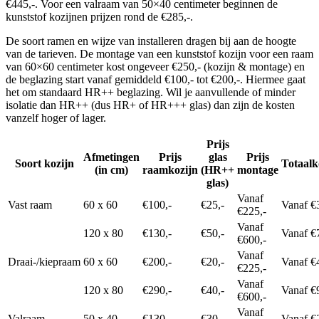
€445,-. Voor een valraam van 50×40 centimeter beginnen de
kunststof kozijnen prijzen rond de €285,-.
De soort ramen en wijze van installeren dragen bij aan de hoogte
van de tarieven. De montage van een kunststof kozijn voor een raam
van 60×60 centimeter kost ongeveer €250,- (kozijn & montage) en
de beglazing start vanaf gemiddeld €100,- tot €200,-. Hiermee gaat
het om standaard HR++ beglazing. Wil je aanvullende of minder
isolatie dan HR++ (dus HR+ of HR+++ glas) dan zijn de kosten
vanzelf hoger of lager.
Prijs
Afmetingen
Prijs
glas
Prijs
Soort kozijn
Totaalk
(in cm)
raamkozijn
(HR++
montage
glas)
Vanaf
Vast raam
60 x 60
€100,-
€25,-
Vanaf €
€225,-
Vanaf
120 x 80
€130,-
€50,-
Vanaf €
€600,-
Vanaf
Draai-/kiepraam
60 x 60
€200,-
€20,-
Vanaf €
€225,-
Vanaf
120 x 80
€290,-
€40,-
Vanaf €
€600,-
Vanaf
Valraam
50 x 40
€130,-
€30,-
Vanaf €