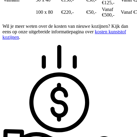
€125,-
Vanaf
100 x 80
€220,-
€50,-
Vanaf €
€500,-
Wil je meer weten over de kosten van nieuwe kozijnen? Kijk dan
eens op onze uitgebreide informatiepagina over
kosten kunststof
kozijnen
.