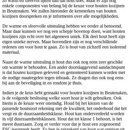
zo warm en sfeervol lijken dan dat hout doet. Maar er zijn nog
enkele componenten van belang bij de keuze voor houten kozijnen
in Beutenaken. We zullen hieronder de kenmerken van houten
kozijnen doorspreken en je informeren over alle mogelijkheden.
De warme en sfeervolle uitstraling hebben we eerder al benoemd.
Maar daar kunnen we nog een schepje bovenop doen, want houten
kozijnen zijn echt over het algemeen uniek. Elk deel hout heeft zijn
eigen unieke nerven. Maar bovendien zijn er nog verschillende
redenen om voor hout te gaan. Zo is hout van zichzelf een isolerend
materiaal.
Naast de warme uitstraling is hout dus ook nog eens zeer geschikt
om warmte te behouden. Een ander doorslaggevend aandachtspunt
is dat houten kozijnen geleverd en gemonteerd kunnen worden met
de nodige maatregelen tegen inbraak. Ze dragen dus ook nog eens
bij aan de beveiliging in en rondom je thuis.
Indien je de keus hebt gemaakt voor houten kozijnen in Beutenaken,
is de volgende beslissing welke soort hout je wilt gebruiken. Ook
hierin is de keuze weer oneindig. Houd bij het kiezen van de
passende houtsoort rekening met de kwaliteit, het onderhoud dat het
vergt en de duurzaamheidsklasse. Hout kan onderverdeeld worden
in vijf duurzaamheidsklassen. Hout dat tot klasse 1 behoort, is het
meest duurzaam. Zorg er verder voor dat je hout een zogenoemd
FSC-keurmerk heeft. Zo ben je verzekerd van hout wat ontstaat uit