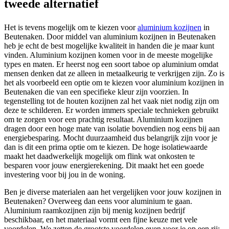
tweede alternatief
Het is tevens mogelijk om te kiezen voor
aluminium kozijnen
in
Beutenaken. Door middel van aluminium kozijnen in Beutenaken
heb je echt de best mogelijke kwaliteit in handen die je maar kunt
vinden. Aluminium kozijnen komen voor in de meeste mogelijke
types en maten. Er heerst nog een soort taboe op aluminium omdat
mensen denken dat ze alleen in metaalkeurig te verkrijgen zijn. Zo is
het als voorbeeld een optie om te kiezen voor aluminium kozijnen in
Beutenaken die van een specifieke kleur zijn voorzien. In
tegenstelling tot de houten kozijnen zal het vaak niet nodig zijn om
deze te schilderen. Er worden immers speciale technieken gebruikt
om te zorgen voor een prachtig resultaat. Aluminium kozijnen
dragen door een hoge mate van isolatie bovendien nog eens bij aan
energiebesparing. Mocht duurzaamheid dus belangrijk zijn voor je
dan is dit een prima optie om te kiezen. De hoge isolatiewaarde
maakt het daadwerkelijk mogelijk om flink wat onkosten te
besparen voor jouw energierekening. Dit maakt het een goede
investering voor bij jou in de woning.
Ben je diverse materialen aan het vergelijken voor jouw kozijnen in
Beutenaken? Overweeg dan eens voor aluminium te gaan.
Aluminium raamkozijnen zijn bij menig kozijnen bedrijf
beschikbaar, en het materiaal vormt een fijne keuze met vele
voordelen. We zetten de grootste voordelen even voor je op een rij: