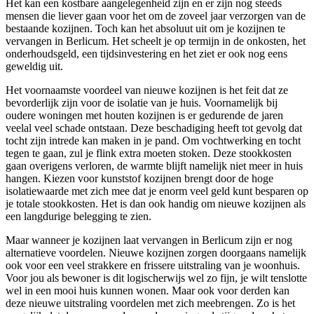
Het kan een kostbare aangelegenheid zijn en er zijn nog steeds
mensen die liever gaan voor het om de zoveel jaar verzorgen van de
bestaande kozijnen. Toch kan het absoluut uit om je kozijnen te
vervangen in Berlicum. Het scheelt je op termijn in de onkosten, het
onderhoudsgeld, een tijdsinvestering en het ziet er ook nog eens
geweldig uit.
Het voornaamste voordeel van nieuwe kozijnen is het feit dat ze
bevorderlijk zijn voor de isolatie van je huis. Voornamelijk bij
oudere woningen met houten kozijnen is er gedurende de jaren
veelal veel schade ontstaan. Deze beschadiging heeft tot gevolg dat
tocht zijn intrede kan maken in je pand. Om vochtwerking en tocht
tegen te gaan, zul je flink extra moeten stoken. Deze stookkosten
gaan overigens verloren, de warmte blijft namelijk niet meer in huis
hangen. Kiezen voor kunststof kozijnen brengt door de hoge
isolatiewaarde met zich mee dat je enorm veel geld kunt besparen op
je totale stookkosten. Het is dan ook handig om nieuwe kozijnen als
een langdurige belegging te zien.
Maar wanneer je kozijnen laat vervangen in Berlicum zijn er nog
alternatieve voordelen. Nieuwe kozijnen zorgen doorgaans namelijk
ook voor een veel strakkere en frissere uitstraling van je woonhuis.
Voor jou als bewoner is dit logischerwijs wel zo fijn, je wilt tenslotte
wel in een mooi huis kunnen wonen. Maar ook voor derden kan
deze nieuwe uitstraling voordelen met zich meebrengen. Zo is het