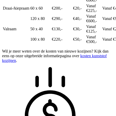
€600,-
Vanaf
Draai-/kiepraam
60 x 60
€200,-
€20,-
Vanaf €
€225,-
Vanaf
120 x 80
€290,-
€40,-
Vanaf €
€600,-
Vanaf
Valraam
50 x 40
€130,-
€30,-
Vanaf €
€125,-
Vanaf
100 x 80
€220,-
€50,-
Vanaf €
€500,-
Wil je meer weten over de kosten van nieuwe kozijnen? Kijk dan
eens op onze uitgebreide informatiepagina over
kosten kunststof
kozijnen
.