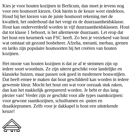
Kies je voor houten kozijnen in Berlicum, dan moet je tevens nog
voor een houtsoort kiezen. Ook hierin is de keuze weer eindeloos.
Houd bij het kiezen van de juiste houtsoort rekening met de
kwaliteit, het onderhoud dat het vergt en de duurzaamheidsklasse.
Hout kan onderverdeeld worden in vijf duurzaamheidsklassen. Hout
dat tot klasse 1 behoort, is het allermeeste duurzaam. Let erop dat
het hout een keurmerk van FSC heeft. Zo ben je verzekerd van hout
wat ontstaat uit gezond bosbeheer. Afzelia, meranti, merbau, grenen
en lariks zijn populaire houtsoorten bij het creëren van houten
kozijnen.
Het mooie van houten kozijnen is dat ze af te stemmen zijn op
iedere soort woonhuis. Ze zijn uiterst geschikt voor landelijke en
klassieke huizen, maar passen ook goed in modernere bouwstijlen.
Dat heeft ermee te maken dat hout geschilderd kan worden in iedere
gewenste kleur. Mocht het hout om wat voor oorzaak stuk raken,
dan kan het makkelijk gerepareerd worden. Je hebt er dus lang
plezier van! Verder zijn ze geschikt voor alle types raamkozijnen:
voor gewone raamkozijnen, schuiframen en -puien en
draaikiepramen. Zelfs voor je dakkapel is hout een uitstekende
keuze!