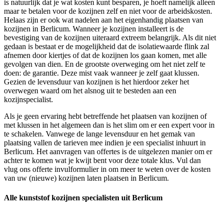
is natuurlijk dat je wat kosten kunt besparen, je hoeft namelijk alleen
maar te betalen voor de kozijnen zelf en niet voor de arbeidskosten.
Helaas zijn er ook wat nadelen aan het eigenhandig plaatsen van
kozijnen in Berlicum. Wanneer je kozijnen installeert is de
bevestiging van de kozijnen uiteraard extreem belangrijk. Als dit niet
gedaan is bestaat er de mogelijkheid dat de isolatiewaarde flink zal
afnemen door kiertjes of dat de kozijnen los gaan komen, met alle
gevolgen van dien. En de grootste overweging om het niet zelf te
doen: de garantie. Deze mist vaak wanneer je zelf gaat klussen.
Gezien de levensduur van kozijnen is het hierdoor zeker het
overwegen waard om het alsnog uit te besteden aan een
kozijnspecialist.
Als je geen ervaring hebt betreffende het plaatsen van kozijnen of
met klussen in het algemeen dan is het slim om er een expert voor in
te schakelen. Vanwege de lange levensduur en het gemak van
plaatsing vallen de tarieven mee indien je een specialist inhuurt in
Berlicum. Het aanvragen van offertes is de uitgelezen manier om er
achter te komen wat je kwijt bent voor deze totale klus. Vul dan
vlug ons offerte invulformulier in om meer te weten over de kosten
van uw (nieuwe) kozijnen laten plaatsen in Berlicum.
Alle kunststof kozijnen specialisten uit Berlicum