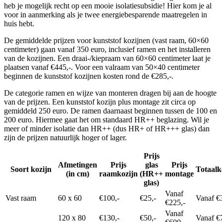
heb je mogelijk recht op een mooie isolatiesubsidie! Hier kom je al
voor in aanmerking als je twee energiebesparende maatregelen in
huis hebt.
De gemiddelde prijzen voor kunststof kozijnen (vast raam, 60×60
centimeter) gaan vanaf 350 euro, inclusief ramen en het installeren
van de kozijnen. Een draai-/kiepraam van 60×60 centimeter laat je
plaatsen vanaf €445,-. Voor een valraam van 50×40 centimeter
beginnen de kunststof kozijnen kosten rond de €285,-.
De categorie ramen en wijze van monteren dragen bij aan de hoogte
van de prijzen. Een kunststof kozijn plus montage zit circa op
gemiddeld 250 euro. De ramen daarnaast beginnen tussen de 100 en
200 euro. Hiermee gaat het om standaard HR++ beglazing. Wil je
meer of minder isolatie dan HR++ (dus HR+ of HR+++ glas) dan
zijn de prijzen natuurlijk hoger of lager.
Prijs
Afmetingen
Prijs
glas
Prijs
Soort kozijn
Totaalk
(in cm)
raamkozijn
(HR++
montage
glas)
Vanaf
Vast raam
60 x 60
€100,-
€25,-
Vanaf €
€225,-
Vanaf
120 x 80
€130,-
€50,-
Vanaf €