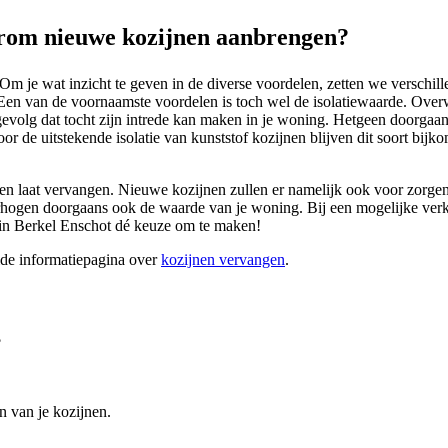
rom nieuwe kozijnen aanbrengen?
m je wat inzicht te geven in de diverse voordelen, zetten we verschil
. Een van de voornaamste voordelen is toch wel de isolatiewaarde. Ov
gevolg dat tocht zijn intrede kan maken in je woning. Hetgeen doorgaa
or de uitstekende isolatie van kunststof kozijnen blijven dit soort bij
nen laat vervangen. Nieuwe kozijnen zullen er namelijk ook voor zorgen 
erhogen doorgaans ook de waarde van je woning. Bij een mogelijke verk
 in Berkel Enschot dé keuze om te maken!
ide informatiepagina over
kozijnen vervangen
.
?
n van je kozijnen.