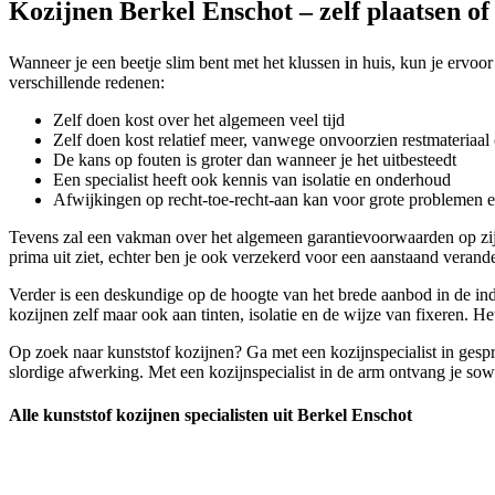
Kozijnen Berkel Enschot – zelf plaatsen of
Wanneer je een beetje slim bent met het klussen in huis, kun je ervoor
verschillende redenen:
Zelf doen kost over het algemeen veel tijd
Zelf doen kost relatief meer, vanwege onvoorzien restmateriaal 
De kans op fouten is groter dan wanneer je het uitbesteedt
Een specialist heeft ook kennis van isolatie en onderhoud
Afwijkingen op recht-toe-recht-aan kan voor grote problemen 
Tevens zal een vakman over het algemeen garantievoorwaarden op zijn
prima uit ziet, echter ben je ook verzekerd voor een aanstaand verande
Verder is een deskundige op de hoogte van het brede aanbod in de indu
kozijnen zelf maar ook aan tinten, isolatie en de wijze van fixeren. H
Op zoek naar kunststof kozijnen? Ga met een kozijnspecialist in gesp
slordige afwerking. Met een kozijnspecialist in de arm ontvang je sowi
Alle kunststof kozijnen specialisten uit Berkel Enschot