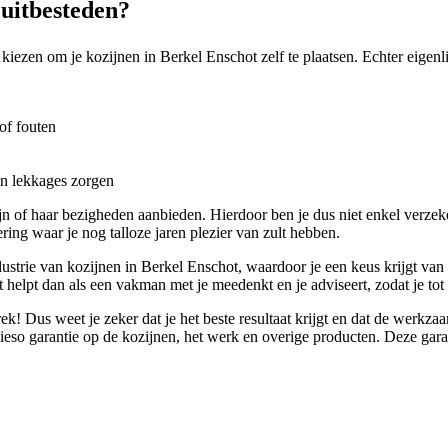
 uitbesteden?
 kiezen om je kozijnen in Berkel Enschot zelf te plaatsen. Echter eigenli
of fouten
en lekkages zorgen
 of haar bezigheden aanbieden. Hierdoor ben je dus niet enkel verzeke
ring waar je nog talloze jaren plezier van zult hebben.
strie van kozijnen in Berkel Enschot, waardoor je een keus krijgt van h
et helpt dan als een vakman met je meedenkt en je adviseert, zodat je tot
rek! Dus weet je zeker dat je het beste resultaat krijgt en dat de wer
eso garantie op de kozijnen, het werk en overige producten. Deze garanti