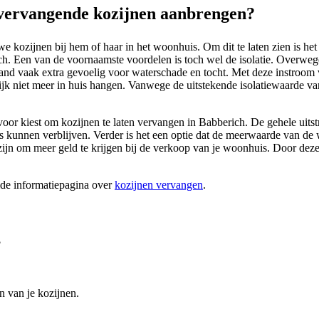
vervangende kozijnen aanbrengen?
e kozijnen bij hem of haar in het woonhuis. Om dit te laten zien is he
ch. Een van de voornaamste voordelen is toch wel de isolatie. Overwe
nd vaak extra gevoelig voor waterschade en tocht. Met deze instroom v
ijk niet meer in huis hangen. Vanwege de uitstekende isolatiewaarde van
rvoor kiest om kozijnen te laten vervangen in Babberich. De gehele uits
 huis kunnen verblijven. Verder is het een optie dat de meerwaarde van d
at zijn om meer geld te krijgen bij de verkoop van je woonhuis. Door de
ide informatiepagina over
kozijnen vervangen
.
?
n van je kozijnen.