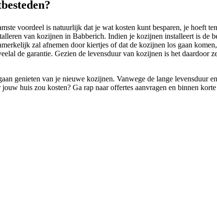
itbesteden?
e voordeel is natuurlijk dat je wat kosten kunt besparen, je hoeft tens
alleren van kozijnen in Babberich. Indien je kozijnen installeert is de 
anmerkelijk zal afnemen door kiertjes of dat de kozijnen los gaan kome
 veelal de garantie. Gezien de levensduur van kozijnen is het daardoor 
aan genieten van je nieuwe kozijnen. Vanwege de lange levensduur en he
r jouw huis zou kosten? Ga rap naar offertes aanvragen en binnen korte t