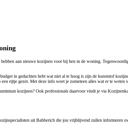
oning
n hebben aan nieuwe kozijnen voor bij hen in de woning. Tegenwoordig
udget in gedachten hebt wat niet al te hoog is zijn de kunststof kozij
en rijtje gezet. Met deze info weet je zometeen alles wat er te weten va
 aluminium kozijnen? Ook professionals daarvoor vindt je via Kozijnenka
kozijnspecialisten uit Babberich die jou vrijblijvend zullen informeren 