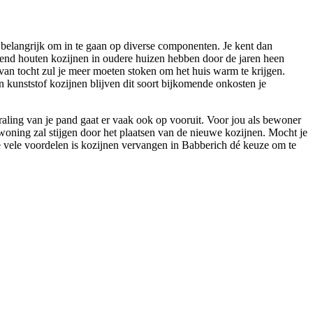
t belangrijk om in te gaan op diverse componenten. Je kent dan
gend houten kozijnen in oudere huizen hebben door de jaren heen
an tocht zul je meer moeten stoken om het huis warm te krijgen.
 kunststof kozijnen blijven dit soort bijkomende onkosten je
traling van je pand gaat er vaak ook op vooruit. Voor jou als bewoner
e woning zal stijgen door het plaatsen van de nieuwe kozijnen. Mocht je
ze vele voordelen is kozijnen vervangen in Babberich dé keuze om te