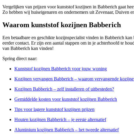
Vergelijken van prijzen voor kunststof kozijnen in Babberich gaat hee
Zo hebben wij huiseigenaren en ondernemers uit Zevenaar, Duiven en 
Waarom kunststof kozijnen Babberich
Een betaalbare en geschikte kozijnspecialist vinden in Babberich kan 
eerder contact. Er zijn een aantal stappen om in je achterhoofd te hou
van Babberich kan vinden!
Spring direct naar:
Kunststof kozijnen Babberich voor jouw woning
Kozijnen vervangen Babberich – waarom vervangende kozijne
Kozijnen Babberich – zelf installeren of uitbesteden?
Gemiddelde kosten voor kunststof kozijnen Babberich
Tips voor lagere kunststof kozijnen prijzen
Houten kozijnen Babberich – je eerste alternatief
Aluminium kozijnen Babberich – het tweede alternatief