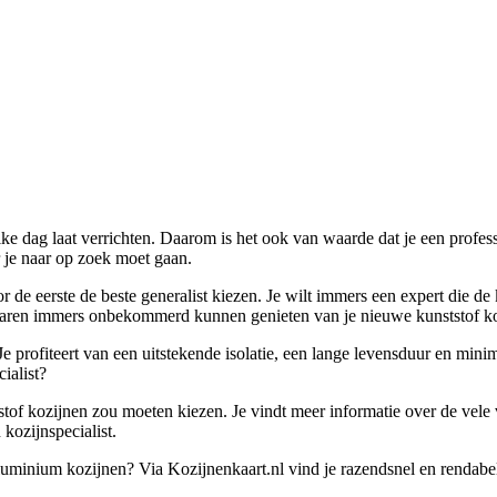
 elke dag laat verrichten. Daarom is het ook van waarde dat je een profe
ar je naar op zoek moet gaan.
or de eerste de beste generalist kiezen. Je wilt immers een expert die de
e jaren immers onbekommerd kunnen genieten van je nieuwe kunststof ko
. Je profiteert van een uitstekende isolatie, een lange levensduur en m
ialist?
stof kozijnen zou moeten kiezen. Je vindt meer informatie over de vele 
 kozijnspecialist.
f aluminium kozijnen? Via Kozijnenkaart.nl vind je razendsnel en rendab