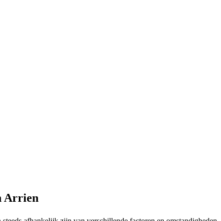
n Arrien
en steeds afhankelijk zijn van verschillende factoren en omstandigheden