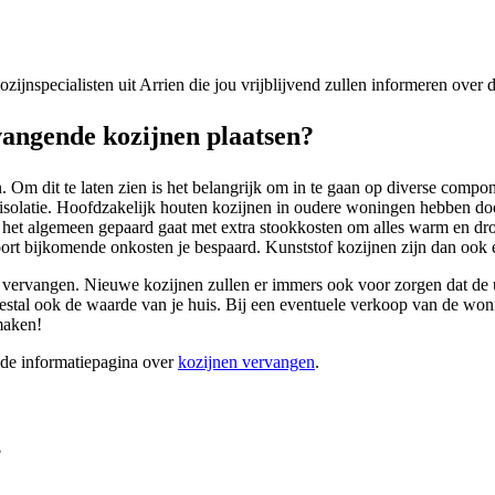
kozijnspecialisten uit Arrien die jou vrijblijvend zullen informeren over
angende kozijnen plaatsen?
 Om dit te laten zien is het belangrijk om in te gaan op diverse compo
e isolatie. Hoofdzakelijk houten kozijnen in oudere woningen hebben do
 het algemeen gepaard gaat met extra stookkosten om alles warm en dro
 soort bijkomende onkosten je bespaard. Kunststof kozijnen zijn dan ook
 vervangen. Nieuwe kozijnen zullen er immers ook voor zorgen dat de uit
tal ook de waarde van je huis. Bij een eventuele verkoop van de wonin
maken!
ide informatiepagina over
kozijnen vervangen
.
?