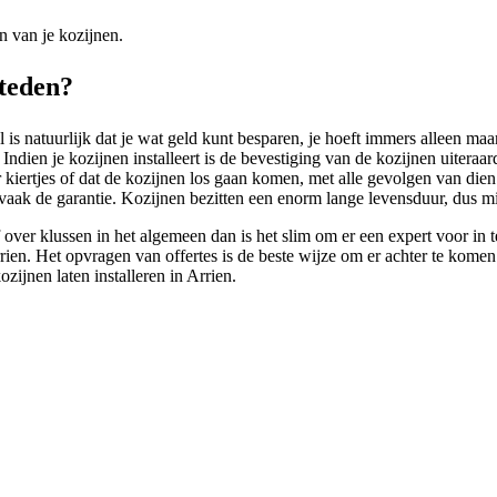
n van je kozijnen.
steden?
 is natuurlijk dat je wat geld kunt besparen, je hoeft immers alleen maa
 Indien je kozijnen installeert is de bevestiging van de kozijnen uiteraard
 kiertjes of dat de kozijnen los gaan komen, met alle gevolgen van die
lt vaak de garantie. Kozijnen bezitten een enorm lange levensduur, dus 
f over klussen in het algemeen dan is het slim om er een expert voor i
rrien. Het opvragen van offertes is de beste wijze om er achter te komen 
ijnen laten installeren in Arrien.