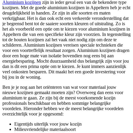
Aluminium kozijnen
zijn in ieder geval een van de bekendere type
kozijnen. Met de goede aluminium kozijnen in Appeltern heb je echt
deugdelijkheid in handen. Ze zijn in alle soorten en maten
verkrijgbaar. Het is dan ook echt een verkeerde veronderstelling dat
je begrensd bent tot de saaiere soorten kleuren of uitstraling. Zo is
het als voorbeeld een optie om te kiezen voor aluminium kozijnen in
Appeltern die van een specifieke kleur zijn voorzien. In tegenstelling
tot de houten kozijnen zal het vaak niet nodig zijn om deze te
schilderen. Aluminium kozijnen vereisen speciale technieken die
voor een voortreffelijk resultaat zorgen. Aluminium kozijnen dragen
door een hoge mate van isolatie bovendien nog eens bij aan
energiebesparing. Mocht duurzaamheid dus belangrijk zijn voor jou
dan is dit een prima optie om te kiezen. Je kunt immers aanzienlijk
veel onkosten besparen. Dit maakt het een goede investering voor
bij jou in de woning.
Ben je je nog aan het oriënteren van wat voor materiaal jouw
nieuwe kozijnen gemaakt moeten zijn? Overweeg dan eens voor
aluminium te gaan. Ze zijn bij de meest voorkomende kozijn
professionals beschikbaar en hebben sommige belangrijke
voordelen. Hieronder hebben we de meest belangrijke voordelen
overzichtelijk voor je opgesomd:
Eigentijds uiterlijk voor jouw kozijn
Milieuvriendelijke materiaalsoort