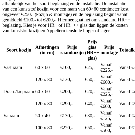
afhankelijk van het soort beglazing en de installatie. De installatie
van een kunststof kozijn voor een raam van 60×60 centimeter kost
ongeveer €250,- (kozijn & montage) en de beglazing begint vanaf
gemiddeld €100,- tot €200,-. Hiermee gaat het om standaard HR++
beglazing. Kies je voor HR+ of HR+++ glas dan liggen de kosten
van kunststof kozijnen Appeltern tenslotte hoger of lager.
Prijs
Afmetingen
Prijs
glas
Prijs
Soort kozijn
Totaalk
(in cm)
raamkozijn
(HR++
montage
glas)
Vanaf
Vast raam
60 x 60
€100,-
€25,-
Vanaf €
€225,-
Vanaf
120 x 80
€130,-
€50,-
Vanaf €
€600,-
Vanaf
Draai-/kiepraam
60 x 60
€200,-
€20,-
Vanaf €
€225,-
Vanaf
120 x 80
€290,-
€40,-
Vanaf €
€600,-
Vanaf
Valraam
50 x 40
€130,-
€30,-
Vanaf €
€125,-
Vanaf
100 x 80
€220,-
€50,-
Vanaf €
€500,-