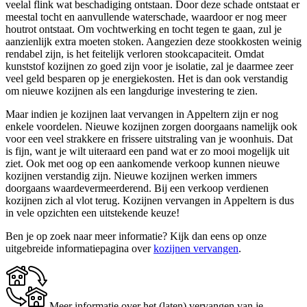
veelal flink wat beschadiging ontstaan. Door deze schade ontstaat er
meestal tocht en aanvullende waterschade, waardoor er nog meer
houtrot ontstaat. Om vochtwerking en tocht tegen te gaan, zul je
aanzienlijk extra moeten stoken. Aangezien deze stookkosten weinig
rendabel zijn, is het feitelijk verloren stookcapaciteit. Omdat
kunststof kozijnen zo goed zijn voor je isolatie, zal je daarmee zeer
veel geld besparen op je energiekosten. Het is dan ook verstandig
om nieuwe kozijnen als een langdurige investering te zien.
Maar indien je kozijnen laat vervangen in Appeltern zijn er nog
enkele voordelen. Nieuwe kozijnen zorgen doorgaans namelijk ook
voor een veel strakkere en frissere uitstraling van je woonhuis. Dat
is fijn, want je wilt uiteraard een pand wat er zo mooi mogelijk uit
ziet. Ook met oog op een aankomende verkoop kunnen nieuwe
kozijnen verstandig zijn. Nieuwe kozijnen werken immers
doorgaans waardevermeerderend. Bij een verkoop verdienen
kozijnen zich al vlot terug. Kozijnen vervangen in Appeltern is dus
in vele opzichten een uitstekende keuze!
Ben je op zoek naar meer informatie? Kijk dan eens op onze
uitgebreide informatiepagina over
kozijnen vervangen
.
Meer informatie over het (laten) vervangen van je