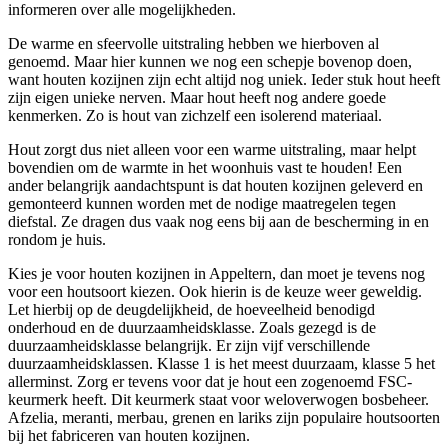
informeren over alle mogelijkheden.
De warme en sfeervolle uitstraling hebben we hierboven al
genoemd. Maar hier kunnen we nog een schepje bovenop doen,
want houten kozijnen zijn echt altijd nog uniek. Ieder stuk hout heeft
zijn eigen unieke nerven. Maar hout heeft nog andere goede
kenmerken. Zo is hout van zichzelf een isolerend materiaal.
Hout zorgt dus niet alleen voor een warme uitstraling, maar helpt
bovendien om de warmte in het woonhuis vast te houden! Een
ander belangrijk aandachtspunt is dat houten kozijnen geleverd en
gemonteerd kunnen worden met de nodige maatregelen tegen
diefstal. Ze dragen dus vaak nog eens bij aan de bescherming in en
rondom je huis.
Kies je voor houten kozijnen in Appeltern, dan moet je tevens nog
voor een houtsoort kiezen. Ook hierin is de keuze weer geweldig.
Let hierbij op de deugdelijkheid, de hoeveelheid benodigd
onderhoud en de duurzaamheidsklasse. Zoals gezegd is de
duurzaamheidsklasse belangrijk. Er zijn vijf verschillende
duurzaamheidsklassen. Klasse 1 is het meest duurzaam, klasse 5 het
allerminst. Zorg er tevens voor dat je hout een zogenoemd FSC-
keurmerk heeft. Dit keurmerk staat voor weloverwogen bosbeheer.
Afzelia, meranti, merbau, grenen en lariks zijn populaire houtsoorten
bij het fabriceren van houten kozijnen.