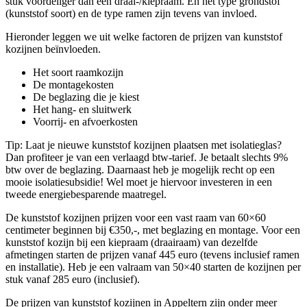
stuk voordeliger dan een draai-/kiepraam. En het type grondstof
(kunststof soort) en de type ramen zijn tevens van invloed.
Hieronder leggen we uit welke factoren de prijzen van kunststof
kozijnen beïnvloeden.
Het soort raamkozijn
De montagekosten
De beglazing die je kiest
Het hang- en sluitwerk
Voorrij- en afvoerkosten
Tip: Laat je nieuwe kunststof kozijnen plaatsen met isolatieglas?
Dan profiteer je van een verlaagd btw-tarief. Je betaalt slechts 9%
btw over de beglazing. Daarnaast heb je mogelijk recht op een
mooie isolatiesubsidie! Wel moet je hiervoor investeren in een
tweede energiebesparende maatregel.
De kunststof kozijnen prijzen voor een vast raam van 60×60
centimeter beginnen bij €350,-, met beglazing en montage. Voor een
kunststof kozijn bij een kiepraam (draairaam) van dezelfde
afmetingen starten de prijzen vanaf 445 euro (tevens inclusief ramen
en installatie). Heb je een valraam van 50×40 starten de kozijnen per
stuk vanaf 285 euro (inclusief).
De prijzen van kunststof kozijnen in Appeltern zijn onder meer