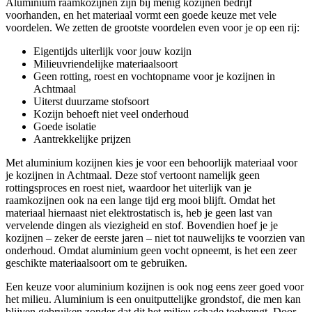
Aluminium raamkozijnen zijn bij menig kozijnen bedrijf
voorhanden, en het materiaal vormt een goede keuze met vele
voordelen. We zetten de grootste voordelen even voor je op een rij:
Eigentijds uiterlijk voor jouw kozijn
Milieuvriendelijke materiaalsoort
Geen rotting, roest en vochtopname voor je kozijnen in
Achtmaal
Uiterst duurzame stofsoort
Kozijn behoeft niet veel onderhoud
Goede isolatie
Aantrekkelijke prijzen
Met aluminium kozijnen kies je voor een behoorlijk materiaal voor
je kozijnen in Achtmaal. Deze stof vertoont namelijk geen
rottingsproces en roest niet, waardoor het uiterlijk van je
raamkozijnen ook na een lange tijd erg mooi blijft. Omdat het
materiaal hiernaast niet elektrostatisch is, heb je geen last van
vervelende dingen als viezigheid en stof. Bovendien hoef je je
kozijnen – zeker de eerste jaren – niet tot nauwelijks te voorzien van
onderhoud. Omdat aluminium geen vocht opneemt, is het een zeer
geschikte materiaalsoort om te gebruiken.
Een keuze voor aluminium kozijnen is ook nog eens zeer goed voor
het milieu. Aluminium is een onuitputtelijke grondstof, die men kan
blijven gebruiken zonder dat dit het milieu schade toebrengt. Door