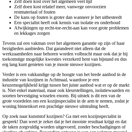
Zelf doen kost over het algemeen veel tijd
Zelf doen kost relatief meer, vanwege onvoorzien
restmateriaal of fouten
De kans op fouten is groter dan wanneer je het uitbesteedt
Een specialist heeft ook kennis van isolatie en onderhoud
Afwijkingen op recht-toe-recht-aan kan voor grote problemen
en lekkages zorgen
Tevens zal een vakman over het algemeen garantie op zijn of haar
bezigheden aanbieden. Dat garandeert niet alleen dat de
werkzaamheden naar behoren worden volbracht maar ook dat je bij
toekomstige mogelijke kwesties verzekerd bent van bijstand en dus
erg lang kunt genieten van je mooie nieuwe kozijnen.
Verder is een vakkundige op de hoogte van het brede aanbod in de
industrie van kozijnen in Achtmaal, waardoor je een
keuzemogelijkheid krijgt tussen het juiste aanbod wat er op de markt
is. Niet enkel materiaal, maar ook kleurstellingen, isolatiewaarden en
soorten bevestiging wisselen enorm. Bij uitstek is dit een van de
grote voordelen om een kozijnspecialist in de arm te nemen, zodat je
woning binnenkort een prachtige nieuwe uitstraling heeft.
Op zoek naar kunststof kozijnen? Ga met een kozijnspecialist in
gesprek! Dan weet je zeker dat je het mooiste resultaat krijgt en dat
de taken zorgvuldig worden uitgevoerd, zonder beschadigingen of