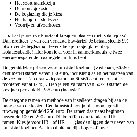
Het soort raamkozijn
De montagekosten
De beglazing die je kiest
Het hang- en sluitwerk
Voorrij- en afvoerkosten
Tip: Laat je nieuwe kunststof kozijnen plaatsen met isolatieglas?
Dan profiteer je van een verlaagd btw-tarief. Je betaalt slechts 9%
btw over de beglazing. Tevens heb je mogelijk recht op
isolatiesubsidie! Hier kom je al voor in aanmerking als je twee
energiebesparende maatregelen in huis hebt.
De gemiddelde prijzen voor kunststof kozijnen (vast raam, 60×60
centimeter) starten vanaf 350 euro, inclusief glas en het plaatsen van
de kozijnen. Een draai-/kiepraam van 60×60 centimeter laat je
monteren vanaf €445,-. Heb je een valraam van 50×40 starten de
kozijnen per stuk bij 285 euro (inclusief).
De categorie ramen en methode van installeren dragen bij aan de
hoogte van de kosten. Een kunststof kozijn plus montage zit
ruwweg op gemiddeld 250 euro. De ramen daarnaast beginnen
tussen de 100 en 200 euro. Dit betreffen dan standaard HR++
ramen. Kies je voor HR+ of HR+++ glas dan liggen de tarieven van
kunststof kozijnen Achtmaal uiteindelijk hoger of lager.