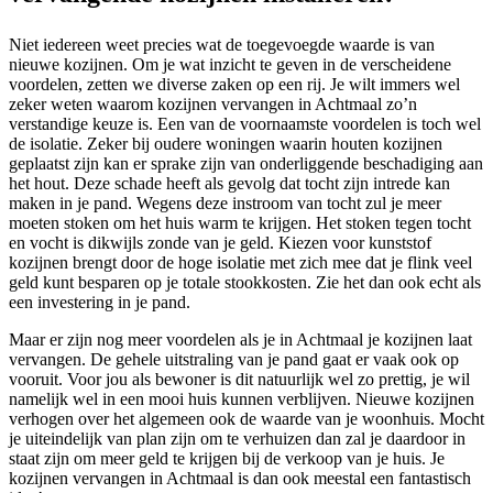
Niet iedereen weet precies wat de toegevoegde waarde is van
nieuwe kozijnen. Om je wat inzicht te geven in de verscheidene
voordelen, zetten we diverse zaken op een rij. Je wilt immers wel
zeker weten waarom kozijnen vervangen in Achtmaal zo’n
verstandige keuze is. Een van de voornaamste voordelen is toch wel
de isolatie. Zeker bij oudere woningen waarin houten kozijnen
geplaatst zijn kan er sprake zijn van onderliggende beschadiging aan
het hout. Deze schade heeft als gevolg dat tocht zijn intrede kan
maken in je pand. Wegens deze instroom van tocht zul je meer
moeten stoken om het huis warm te krijgen. Het stoken tegen tocht
en vocht is dikwijls zonde van je geld. Kiezen voor kunststof
kozijnen brengt door de hoge isolatie met zich mee dat je flink veel
geld kunt besparen op je totale stookkosten. Zie het dan ook echt als
een investering in je pand.
Maar er zijn nog meer voordelen als je in Achtmaal je kozijnen laat
vervangen. De gehele uitstraling van je pand gaat er vaak ook op
vooruit. Voor jou als bewoner is dit natuurlijk wel zo prettig, je wil
namelijk wel in een mooi huis kunnen verblijven. Nieuwe kozijnen
verhogen over het algemeen ook de waarde van je woonhuis. Mocht
je uiteindelijk van plan zijn om te verhuizen dan zal je daardoor in
staat zijn om meer geld te krijgen bij de verkoop van je huis. Je
kozijnen vervangen in Achtmaal is dan ook meestal een fantastisch