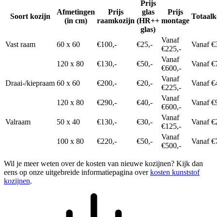
Prijs
Afmetingen
Prijs
glas
Prijs
Soort kozijn
Totaalk
(in cm)
raamkozijn
(HR++
montage
glas)
Vanaf
Vast raam
60 x 60
€100,-
€25,-
Vanaf €
€225,-
Vanaf
120 x 80
€130,-
€50,-
Vanaf €
€600,-
Vanaf
Draai-/kiepraam
60 x 60
€200,-
€20,-
Vanaf €
€225,-
Vanaf
120 x 80
€290,-
€40,-
Vanaf €
€600,-
Vanaf
Valraam
50 x 40
€130,-
€30,-
Vanaf €
€125,-
Vanaf
100 x 80
€220,-
€50,-
Vanaf €
€500,-
Wil je meer weten over de kosten van nieuwe kozijnen? Kijk dan
eens op onze uitgebreide informatiepagina over
kosten kunststof
kozijnen
.