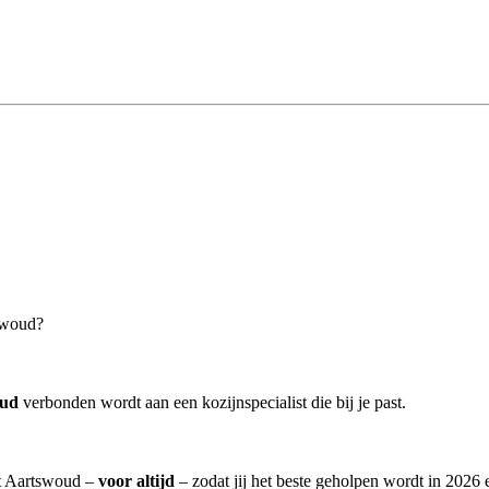
tswoud?
oud
verbonden wordt aan een kozijnspecialist die bij je past.
it Aartswoud –
voor altijd
– zodat jij het beste geholpen wordt in 2026 