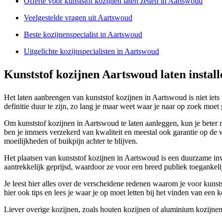
Offerte voor kunststof kozijnen laten zetten in Aartswoud
Veelgestelde vragen uit Aartswoud
Beste kozijnenspecialist in Aartswoud
Uitgelichte kozijnspecialisten in Aartswoud
Kunststof kozijnen Aartswoud laten instal
Het laten aanbrengen van kunststof kozijnen in Aartswoud is niet iets 
definitie duur te zijn, zo lang je maar weet waar je naar op zoek moet
Om kunststof kozijnen in Aartswoud te laten aanleggen, kun je beter ni
ben je immers verzekerd van kwaliteit en meestal ook garantie op de 
moeilijkheden of buikpijn achter te blijven.
Het plaatsen van kunststof kozijnen in Aartswoud is een duurzame inve
aantrekkelijk geprijsd, waardoor ze voor een breed publiek toegankeli
Je leest hier alles over de verscheidene redenen waarom je voor kunsts
hier ook tips en lees je waar je op moet letten bij het vinden van een ko
Liever overige kozijnen, zoals houten kozijnen of aluminium kozijnen