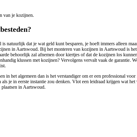
n van je kozijnen.
tbesteden?
 is natuurlijk dat je wat geld kunt besparen, je hoeft immers alleen maa
kozijnen in Aartswoud. Bij het monteren van kozijnen in Aartswoud is he
ewaarde behoorlijk zal afnemen door kiertjes of dat de kozijnen los ku
genhandig klussen met kozijnen? Vervolgens vervalt vaak de garantie. W
st.
sen in het algemeen dan is het verstandiger om er een professional voor
jn als je in eerste instantie zou denken. Vlot een leidraad krijgen wat h
n plaatsen in Aartswoud.