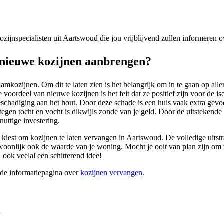
 kozijnspecialisten uit Aartswoud die jou vrijblijvend zullen informeren
nieuwe kozijnen aanbrengen?
mkozijnen. Om dit te laten zien is het belangrijk om in te gaan op al
e voordeel van nieuwe kozijnen is het feit dat ze positief zijn voor de
beschadiging aan het hout. Door deze schade is een huis vaak extra gev
gen tocht en vocht is dikwijls zonde van je geld. Door de uitstekende i
uttige investering.
or kiest om kozijnen te laten vervangen in Aartswoud. De volledige uitstr
nlijk ook de waarde van je woning. Mocht je ooit van plan zijn om te 
 ook veelal een schitterend idee!
ide informatiepagina over
kozijnen vervangen
.
?