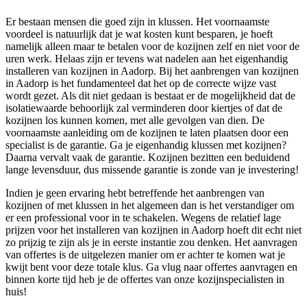
Er bestaan mensen die goed zijn in klussen. Het voornaamste
voordeel is natuurlijk dat je wat kosten kunt besparen, je hoeft
namelijk alleen maar te betalen voor de kozijnen zelf en niet voor de
uren werk. Helaas zijn er tevens wat nadelen aan het eigenhandig
installeren van kozijnen in Aadorp. Bij het aanbrengen van kozijnen
in Aadorp is het fundamenteel dat het op de correcte wijze vast
wordt gezet. Als dit niet gedaan is bestaat er de mogelijkheid dat de
isolatiewaarde behoorlijk zal verminderen door kiertjes of dat de
kozijnen los kunnen komen, met alle gevolgen van dien. De
voornaamste aanleiding om de kozijnen te laten plaatsen door een
specialist is de garantie. Ga je eigenhandig klussen met kozijnen?
Daarna vervalt vaak de garantie. Kozijnen bezitten een beduidend
lange levensduur, dus missende garantie is zonde van je investering!
Indien je geen ervaring hebt betreffende het aanbrengen van
kozijnen of met klussen in het algemeen dan is het verstandiger om
er een professional voor in te schakelen. Wegens de relatief lage
prijzen voor het installeren van kozijnen in Aadorp hoeft dit echt niet
zo prijzig te zijn als je in eerste instantie zou denken. Het aanvragen
van offertes is de uitgelezen manier om er achter te komen wat je
kwijt bent voor deze totale klus. Ga vlug naar offertes aanvragen en
binnen korte tijd heb je de offertes van onze kozijnspecialisten in
huis!