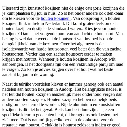
Uiteraard zijn kunststof kozijnen niet de enige categorie kozijnen die
je kunt plaatsen bij jou in huis. Zo is het onder andere ook denkbaar
om te kiezen voor de
houten kozijnen
. Van oorsprong zijn houten
kozijnen flink in trek in Nederland. Dit komt grotendeels omdat
houten kozijnen destijds de standaard waren.. Kies je voor houten
kozijnen? Dan is het volgende punt van aandacht de houtsoort. Van
belang is wel dat je weet dat de houtsoort van invloed is op de
deugdelijkheid van de kozijnen. Over het algemeen is de
isolatiewaarde van harde houtsoorten veel beter dan die van zachte
houtsoorten. Verder kan een zachte houtsoort eerder te maken
krijgen met houtrot. Wanneer je houten kozijnen in Aadorp wilt
aanbrengen, is het doorgaans fijn om een vakkundige partij om raad
te vragen. Zo kan je advies krijgen over het hout wat het beste
aansluit bij jou in de woning.
Naast de talrijke voordelen kleven er jammer genoeg ook een aantal
nadelen aan houten kozijnen in Aadorp. Het belangrijkste nadeel is
het feit dat houten kozijnen aanzienlijk meer onderhoud vergen dan
andere soorten kozijnen. Houten kozijnen hebben namelijk beits
nodig om beschermd te worden. Bij de aluminium en kunststoffen
kozijnen is dit niet het geval. Beits kan best duur zijn als je een
specifieke kleur in gedachten hebt, dit brengt dus ook kosten met
zich mee. Dat is natuurlijk goedkoper dan de onkosten voor de
reparatie van houtrot. Gelukkig is houtrot zeldzaam indien er goed