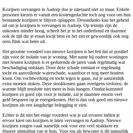
Kozijnen vervangen in Aadorp doe je uiteraard niet zo maar. Enkele
personen kiezen er vanuit een kostengedachte toch nog voor om hun
bestaande kozijnen te blijven oplappen. Desondanks kan het geheid
uit om je kozijnen te vervangen in Aadorp. Op termijn zijn de
onkosten minder hoog, scheelt het je in het onderhoud en daarmee
ook de tijd die je eraan kwijt bent en het ziet er gewoonlijk ook nog
eens flink wat beter uit.
Het grootste voordeel van nieuwe kozijnen is het feit dat ze positief
zijn voor de isolatie van je woning. Met name bij oudere woningen
met houten kozijnen is er gedurende de jaren vaak regelmatig wat
beschadiging ontstaan. Door deze schade ontstaat er regelmatig
tocht en aanvullende waterschade, waardoor er nog meer houtrot
komt. Om vochtwerking en tocht tegen te gaan, zul je aanzienlijk
extra moeten stoken. Deze stookkosten gaan overigens verloren, de
warmte blijft tenslotte niet meer in huis hangen. Omdat kunststof
kozijnen zo goed zijn voor je isolatie, zal je daarmee enorm veel
geld besparen op je energiekosten. Het is dan ook goed om nieuwe
kozijnen als een langdurige belegging te zien.
Echter is dit niet het enige voordeel wat je zal ervaren indien je
ervoor kiest om kozijnen te laten vervangen in Aadorp. Nieuwe
kozijnen zorgen vaak namelijk ook voor een veel strakkere en
frissere uitstraling van je huis. Voor jou als bewoner is dit natuurlijk