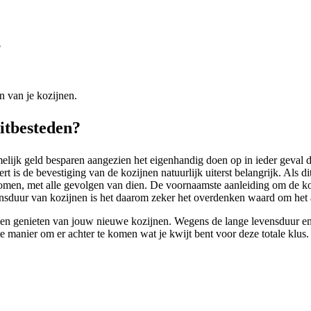
?
n van je kozijnen.
itbesteden?
melijk geld besparen aangezien het eigenhandig doen op in ieder geval d
ert is de bevestiging van de kozijnen natuurlijk uiterst belangrijk. Als d
komen, met alle gevolgen van dien. De voornaamste aanleiding om de koz
nsduur van kozijnen is het daarom zeker het overdenken waard om het al
en genieten van jouw nieuwe kozijnen. Wegens de lange levensduur en 
 manier om er achter te komen wat je kwijt bent voor deze totale klus. G