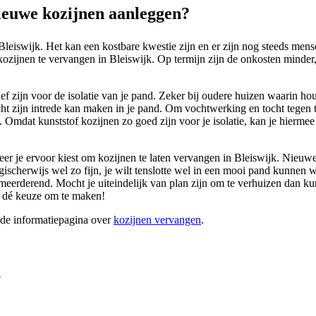
ieuwe kozijnen aanleggen?
Bleiswijk. Het kan een kostbare kwestie zijn en er zijn nog steeds men
kozijnen te vervangen in Bleiswijk. Op termijn zijn de onkosten minder, 
ief zijn voor de isolatie van je pand. Zeker bij oudere huizen waarin ho
cht zijn intrede kan maken in je pand. Om vochtwerking en tocht tegen t
n. Omdat kunststof kozijnen zo goed zijn voor je isolatie, kan je hierm
eer je ervoor kiest om kozijnen te laten vervangen in Bleiswijk. Nieuwe
ogischerwijs wel zo fijn, je wilt tenslotte wel in een mooi pand kunne
rderend. Mocht je uiteindelijk van plan zijn om te verhuizen dan kun j
k dé keuze om te maken!
ide informatiepagina over
kozijnen vervangen
.
?