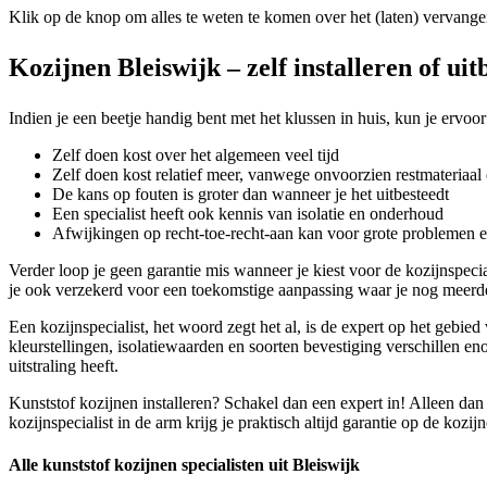
Klik op de knop om alles te weten te komen over het (laten) vervange
Kozijnen Bleiswijk – zelf installeren of ui
Indien je een beetje handig bent met het klussen in huis, kun je ervoor
Zelf doen kost over het algemeen veel tijd
Zelf doen kost relatief meer, vanwege onvoorzien restmateriaal 
De kans op fouten is groter dan wanneer je het uitbesteedt
Een specialist heeft ook kennis van isolatie en onderhoud
Afwijkingen op recht-toe-recht-aan kan voor grote problemen 
Verder loop je geen garantie mis wanneer je kiest voor de kozijnspecia
je ook verzekerd voor een toekomstige aanpassing waar je nog meerde
Een kozijnspecialist, het woord zegt het al, is de expert op het gebie
kleurstellingen, isolatiewaarden en soorten bevestiging verschillen en
uitstraling heeft.
Kunststof kozijnen installeren? Schakel dan een expert in! Alleen dan
kozijnspecialist in de arm krijg je praktisch altijd garantie op de kozi
Alle kunststof kozijnen specialisten uit Bleiswijk