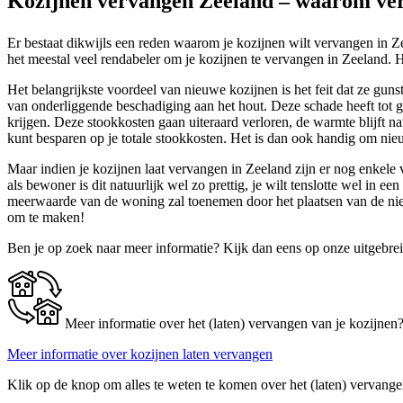
Kozijnen vervangen Zeeland – waarom ver
Er bestaat dikwijls een reden waarom je kozijnen wilt vervangen in 
het meestal veel rendabeler om je kozijnen te vervangen in Zeeland. Het
Het belangrijkste voordeel van nieuwe kozijnen is het feit dat ze gunst
van onderliggende beschadiging aan het hout. Deze schade heeft tot g
krijgen. Deze stookkosten gaan uiteraard verloren, de warmte blijft n
kunt besparen op je totale stookkosten. Het is dan ook handig om nieu
Maar indien je kozijnen laat vervangen in Zeeland zijn er nog enkele 
als bewoner is dit natuurlijk wel zo prettig, je wilt tenslotte wel i
meerwaarde van de woning zal toenemen door het plaatsen van de nieu
om te maken!
Ben je op zoek naar meer informatie? Kijk dan eens op onze uitgebre
Meer informatie over het (laten) vervangen van je kozijnen
Meer informatie over kozijnen laten vervangen
Klik op de knop om alles te weten te komen over het (laten) vervange