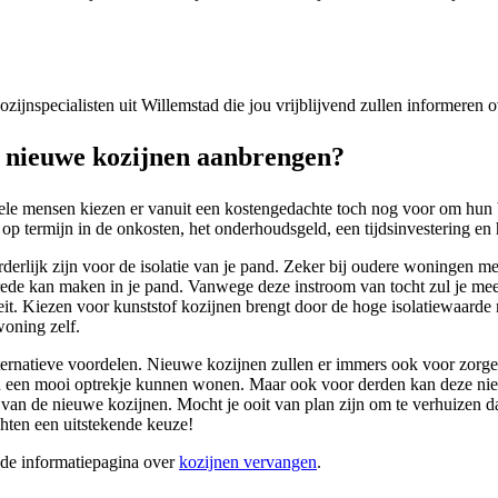
kozijnspecialisten uit Willemstad die jou vrijblijvend zullen informeren
 nieuwe kozijnen aanbrengen?
kele mensen kiezen er vanuit een kostengedachte toch nog voor om hun 
 op termijn in de onkosten, het onderhoudsgeld, een tijdsinvestering en 
orderlijk zijn voor de isolatie van je pand. Zeker bij oudere woningen m
ntrede kan maken in je pand. Vanwege deze instroom van tocht zul je m
citeit. Kiezen voor kunststof kozijnen brengt door de hoge isolatiewaar
woning zelf.
ernatieve voordelen. Nieuwe kozijnen zullen er immers ook voor zorgen 
l in een mooi optrekje kunnen wonen. Maar ook voor derden kan deze ni
 de nieuwe kozijnen. Mocht je ooit van plan zijn om te verhuizen dan 
chten een uitstekende keuze!
ide informatiepagina over
kozijnen vervangen
.