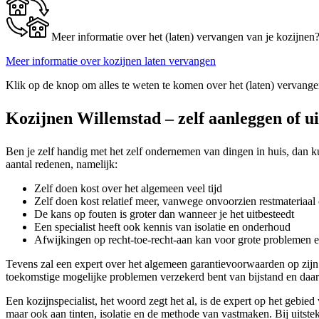
Meer informatie over het (laten) vervangen van je kozijnen
Meer informatie over kozijnen laten vervangen
Klik op de knop om alles te weten te komen over het (laten) vervange
Kozijnen Willemstad – zelf aanleggen of u
Ben je zelf handig met het zelf ondernemen van dingen in huis, dan kun
aantal redenen, namelijk:
Zelf doen kost over het algemeen veel tijd
Zelf doen kost relatief meer, vanwege onvoorzien restmateriaal 
De kans op fouten is groter dan wanneer je het uitbesteedt
Een specialist heeft ook kennis van isolatie en onderhoud
Afwijkingen op recht-toe-recht-aan kan voor grote problemen 
Tevens zal een expert over het algemeen garantievoorwaarden op zijn
toekomstige mogelijke problemen verzekerd bent van bijstand en daar
Een kozijnspecialist, het woord zegt het al, is de expert op het gebie
maar ook aan tinten, isolatie en de methode van vastmaken. Bij uitstek