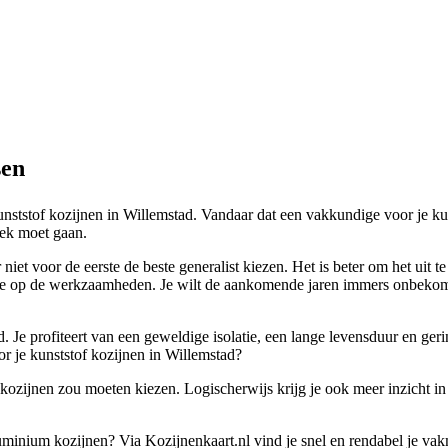
sen
kunststof kozijnen in Willemstad. Vandaar dat een vakkundige voor je ku
zoek moet gaan.
iet voor de eerste de beste generalist kiezen. Het is beter om het uit t
ntie op de werkzaamheden. Je wilt de aankomende jaren immers onbekom
d. Je profiteert van een geweldige isolatie, een lange levensduur en ge
or je kunststof kozijnen in Willemstad?
kozijnen zou moeten kiezen. Logischerwijs krijg je ook meer inzicht in d
aluminium kozijnen? Via Kozijnenkaart.nl vind je snel en rendabel je va