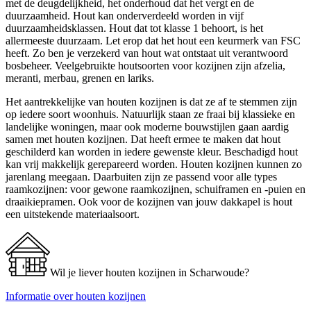
met de deugdelijkheid, het onderhoud dat het vergt en de
duurzaamheid. Hout kan onderverdeeld worden in vijf
duurzaamheidsklassen. Hout dat tot klasse 1 behoort, is het
allermeeste duurzaam. Let erop dat het hout een keurmerk van FSC
heeft. Zo ben je verzekerd van hout wat ontstaat uit verantwoord
bosbeheer. Veelgebruikte houtsoorten voor kozijnen zijn afzelia,
meranti, merbau, grenen en lariks.
Het aantrekkelijke van houten kozijnen is dat ze af te stemmen zijn
op iedere soort woonhuis. Natuurlijk staan ze fraai bij klassieke en
landelijke woningen, maar ook moderne bouwstijlen gaan aardig
samen met houten kozijnen. Dat heeft ermee te maken dat hout
geschilderd kan worden in iedere gewenste kleur. Beschadigd hout
kan vrij makkelijk gerepareerd worden. Houten kozijnen kunnen zo
jarenlang meegaan. Daarbuiten zijn ze passend voor alle types
raamkozijnen: voor gewone raamkozijnen, schuiframen en -puien en
draaikiepramen. Ook voor de kozijnen van jouw dakkapel is hout
een uitstekende materiaalsoort.
Wil je liever houten kozijnen in Scharwoude?
Informatie over houten kozijnen