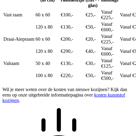
glas)
Vanaf
Vast raam
60 x 60
€100,-
€25,-
Vanaf €
€225,-
Vanaf
120 x 80
€130,-
€50,-
Vanaf €
€600,-
Vanaf
Draai-/kiepraam
60 x 60
€200,-
€20,-
Vanaf €
€225,-
Vanaf
120 x 80
€290,-
€40,-
Vanaf €
€600,-
Vanaf
Valraam
50 x 40
€130,-
€30,-
Vanaf €
€125,-
Vanaf
100 x 80
€220,-
€50,-
Vanaf €
€500,-
Wil je meer weten over de kosten van nieuwe kozijnen? Kijk dan
eens op onze uitgebreide informatiepagina over
kosten kunststof
kozijnen
.