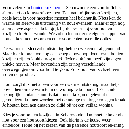
Voor velen zijn
houten kozijnen
in Scharwoude een voortreffelijk
alternatief op kunststof kozijnen. Een natuurlijke soort kozijnen,
zoals hout, is voor meerdere mensen heel belangrijk. Niets kan de
warme en sfeervolle uitstraling van hout evenaren. Maar er zijn nog
alternatieve aspecten belangrijk bij de beslissing voor houten
kozijnen in Scharwoude. We zullen hieronder de eigenschappen van
houten kozijnen bespreken en je voorlichten over alle opties.
De warme en sfeervolle uitstraling hebben we eerder al genoemd.
Maar hier kunnen we nog een schepje bovenop doen, want houten
kozijnen zijn ook altijd nog uniek. Ieder stuk hout heeft zijn eigen
unieke nerven. Maar bovendien zijn er nog verschillende
overwegingen om voor hout te gaan. Zo is hout van zichzelf een
isolerend product.
Hout zorgt dus niet alleen voor een warme uitstraling, maar helpt
bovendien om de warmte in de woning te behouden! Een ander
belangrijk aandachtspunt is dat houten kozijnen geleverd en
gemonteerd kunnen worden met de nodige maatregelen tegen kraak.
Je houten kozijnen dragen zo altijd bij tot een veilige woning.
Kies je voor houten kozijnen in Scharwoude, dan moet je bovendien
nog voor een houtsoort kiezen. Ook hierin is de keuze weer
eindeloos. Houd bij het kiezen van de passende houtsoort rekening