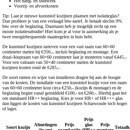
Het hang- en sluitwerk
Voorrij- en afvoerkosten
Tip: Laat je nieuwe kunststof kozijnen plaatsen met isolatieglas?
Dan profiteer je van een verlaagd btw-tarief. Je betaalt slechts 9%
btw over de beglazing. Daarnaast heb je mogelijk recht op een
mooie isolatiesubsidie! Hier kom je al voor in aanmerking als je
twee energiebesparende maatregelen in huis hebt.
De kunststof kozijnen tarieven voor een vast raam van 60×60
centimeter starten bij €350,-, incluis beglazing en montage. Een
draai-/kiepraam van 60×60 centimeter laat je monteren vanaf €445,-.
Voor een valraam van 50×40 centimeter starten de kunststof
kozijnen kosten rond de €285,-.
De soort ramen en wijze van installeren dragen bij aan de hoogte
van de kosten. De installatie van een kunststof kozijn voor een raam
van 60×60 centimeter kost circa €250,- (kozijn & montage) en de
beglazing begint vanaf gemiddeld €100,- tot €200,-. Hierbij gaat het
om standaard HR++ beglazing. Kies je voor HR+ of HR+++ glas
dan liggen de kosten van kunststof kozijnen Scharwoude toch hoger
of lager.
Prijs
Afmetingen
Prijs
glas
Prijs
Soort kozijn
Totaalk
(in cm)
raamkozijn
(HR++
montage