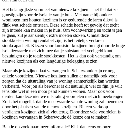
Het belangrijkste voordeel van nieuwe kozijnen is het feit dat ze
gunstig zijn voor de isolatie van je huis. Met name bij oudere
woningen met houten kozijnen is er gedurende de jaren dikwijls
flink wat schade ontstaan. Deze schade heeft tot gevolg dat tocht
zijn intrede kan maken in je huis. Om vochtwerking en tocht tegen
te gaan, zul je aanzienlijk extra moeten stoken. Omdat deze
stookkosten weinig rendabel zijn, is het feitelijk verloren
stookcapaciteit. Kiezen voor kunststof kozijnen brengt door de hoge
isolatiewaarde met zich mee dat je substantieel veel geld kunt
bezuinigen op je totale stookkosten. Het is dan ook verstandig om
nieuwe kozijnen als een langdurige belegging te zien.
Maar als je kozijnen laat vervangen in Scharwoude zijn er nog
enkele voordelen. Nieuwe kozijnen zullen er namelijk ook voor
zorgen dat de uitstraling van je woning aanmerkelijk kan worden
verbeterd. Voor jou als bewoner is dit natuurlijk wel zo fijn, je wilt
tenslotte wel in een mooi pand kunnen wonen. Maar ook voor
derden kan deze nieuwe uitstraling voordelen met zich meebrengen.
Zo is het mogelijk dat de meerwaarde van de woning zal toenemen
door het plaatsen van de nieuwe kozijnen. Bij een verkoop
verdienen kozijnen zich al vlot terug. Door deze vele voordelen is
kozijnen vervangen in Scharwoude dé keuze om te maken!
Ben je op zoek naar meer informatie? Kijk dan eens op onze