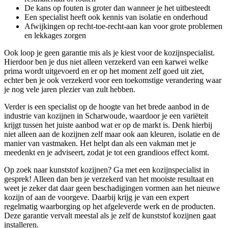
De kans op fouten is groter dan wanneer je het uitbesteedt
Een specialist heeft ook kennis van isolatie en onderhoud
Afwijkingen op recht-toe-recht-aan kan voor grote problemen
en lekkages zorgen
Ook loop je geen garantie mis als je kiest voor de kozijnspecialist.
Hierdoor ben je dus niet alleen verzekerd van een karwei welke
prima wordt uitgevoerd en er op het moment zelf goed uit ziet,
echter ben je ook verzekerd voor een toekomstige verandering waar
je nog vele jaren plezier van zult hebben.
Verder is een specialist op de hoogte van het brede aanbod in de
industrie van kozijnen in Scharwoude, waardoor je een variëteit
krijgt tussen het juiste aanbod wat er op de markt is. Denk hierbij
niet alleen aan de kozijnen zelf maar ook aan kleuren, isolatie en de
manier van vastmaken. Het helpt dan als een vakman met je
meedenkt en je adviseert, zodat je tot een grandioos effect komt.
Op zoek naar kunststof kozijnen? Ga met een kozijnspecialist in
gesprek! Alleen dan ben je verzekerd van het mooiste resultaat en
weet je zeker dat daar geen beschadigingen vormen aan het nieuwe
kozijn of aan de voorgeve. Daarbij krijg je van een expert
regelmatig waarborging op het afgeleverde werk en de producten.
Deze garantie vervalt meestal als je zelf de kunststof kozijnen gaat
installeren.