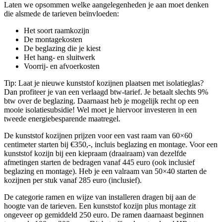
Laten we opsommen welke aangelegenheden je aan moet denken
die alsmede de tarieven beïnvloeden:
Het soort raamkozijn
De montagekosten
De beglazing die je kiest
Het hang- en sluitwerk
Voorrij- en afvoerkosten
Tip: Laat je nieuwe kunststof kozijnen plaatsen met isolatieglas?
Dan profiteer je van een verlaagd btw-tarief. Je betaalt slechts 9%
btw over de beglazing. Daarnaast heb je mogelijk recht op een
mooie isolatiesubsidie! Wel moet je hiervoor investeren in een
tweede energiebesparende maatregel.
De kunststof kozijnen prijzen voor een vast raam van 60×60
centimeter starten bij €350,-, incluis beglazing en montage. Voor een
kunststof kozijn bij een kiepraam (draairaam) van dezelfde
afmetingen starten de bedragen vanaf 445 euro (ook inclusief
beglazing en montage). Heb je een valraam van 50×40 starten de
kozijnen per stuk vanaf 285 euro (inclusief).
De categorie ramen en wijze van installeren dragen bij aan de
hoogte van de tarieven. Een kunststof kozijn plus montage zit
ongeveer op gemiddeld 250 euro. De ramen daarnaast beginnen