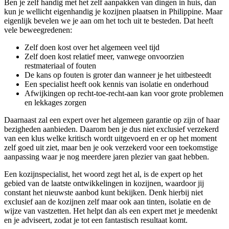
Ben je zelf handig met het zelf aanpakken van dingen in huis, dan
kun je wellicht eigenhandig je kozijnen plaatsen in Philippine. Maar
eigenlijk bevelen we je aan om het toch uit te besteden. Dat heeft
vele beweegredenen:
Zelf doen kost over het algemeen veel tijd
Zelf doen kost relatief meer, vanwege onvoorzien
restmateriaal of fouten
De kans op fouten is groter dan wanneer je het uitbesteedt
Een specialist heeft ook kennis van isolatie en onderhoud
Afwijkingen op recht-toe-recht-aan kan voor grote problemen
en lekkages zorgen
Daarnaast zal een expert over het algemeen garantie op zijn of haar
bezigheden aanbieden. Daarom ben je dus niet exclusief verzekerd
van een klus welke kritisch wordt uitgevoerd en er op het moment
zelf goed uit ziet, maar ben je ook verzekerd voor een toekomstige
aanpassing waar je nog meerdere jaren plezier van gaat hebben.
Een kozijnspecialist, het woord zegt het al, is de expert op het
gebied van de laatste ontwikkelingen in kozijnen, waardoor jij
constant het nieuwste aanbod kunt bekijken. Denk hierbij niet
exclusief aan de kozijnen zelf maar ook aan tinten, isolatie en de
wijze van vastzetten. Het helpt dan als een expert met je meedenkt
en je adviseert, zodat je tot een fantastisch resultaat komt.