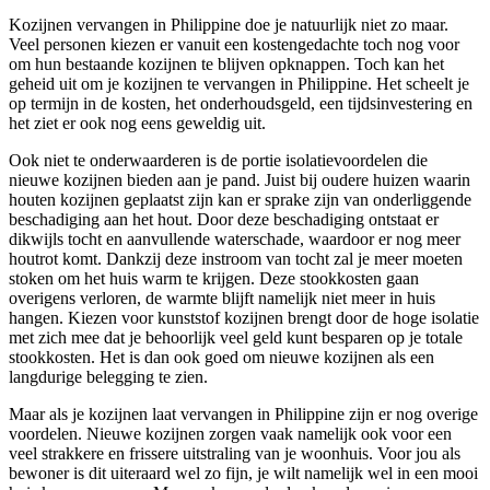
Kozijnen vervangen in Philippine doe je natuurlijk niet zo maar.
Veel personen kiezen er vanuit een kostengedachte toch nog voor
om hun bestaande kozijnen te blijven opknappen. Toch kan het
geheid uit om je kozijnen te vervangen in Philippine. Het scheelt je
op termijn in de kosten, het onderhoudsgeld, een tijdsinvestering en
het ziet er ook nog eens geweldig uit.
Ook niet te onderwaarderen is de portie isolatievoordelen die
nieuwe kozijnen bieden aan je pand. Juist bij oudere huizen waarin
houten kozijnen geplaatst zijn kan er sprake zijn van onderliggende
beschadiging aan het hout. Door deze beschadiging ontstaat er
dikwijls tocht en aanvullende waterschade, waardoor er nog meer
houtrot komt. Dankzij deze instroom van tocht zal je meer moeten
stoken om het huis warm te krijgen. Deze stookkosten gaan
overigens verloren, de warmte blijft namelijk niet meer in huis
hangen. Kiezen voor kunststof kozijnen brengt door de hoge isolatie
met zich mee dat je behoorlijk veel geld kunt besparen op je totale
stookkosten. Het is dan ook goed om nieuwe kozijnen als een
langdurige belegging te zien.
Maar als je kozijnen laat vervangen in Philippine zijn er nog overige
voordelen. Nieuwe kozijnen zorgen vaak namelijk ook voor een
veel strakkere en frissere uitstraling van je woonhuis. Voor jou als
bewoner is dit uiteraard wel zo fijn, je wilt namelijk wel in een mooi