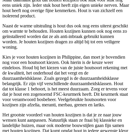
eens uniek zijn. Ieder stuk hout heeft zijn eigen unieke nerven. Maar
hout heeft nog overige fijne kenmerken. Hout is van zichzelf een
isolerend product.
Naast de warme uitstraling is hout dus ook nog eens uiterst geschikt
om warmte te behouden. Houten kozijnen kunnen ook nog eens zo
geïnstalleerd worden dat ze als anti-inbraak gebruikt kunnen
worden. Je houten kozijnen dragen zo altijd bij tot een veiligere
woning.
Kies je voor houten kozijnen in Philippine, dan moet je bovendien
nog voor een houtsoort kiezen. Ook hierin is de keuze weer
eindeloos. Houd bij het kiezen van de juiste houtsoort rekening met
de kwaliteit, het onderhoud dat het vergt en de
duurzaamheidsklasse. Zoals gezegd is de duurzaamheidsklasse
belangrijk. Er zijn vijf verschillende duurzaamheidsklassen. Hout
dat tot klasse 1 behoort, is het meest duurzaam. Zorg er tevens voor
dat je hout een zogenoemd FSC-keurmerk heeft. Dit keurmerk staat
voor verantwoord bosbeheer. Veelgebruikte houtsoorten voor
kozijnen zijn afzelia, meranti, merbau, grenen en lariks.
Het grootste voordeel van houten kozijnen is dat je ze naar jouw
wensen kunt aanpassen. Natuurlijk staan ze fraai bij klassieke en
landelijke huizen, maar ook moderne bouwstijlen gaan fijn samen
met houten kozijnen. Dat komt omdat hout in iedere gewenste kleur