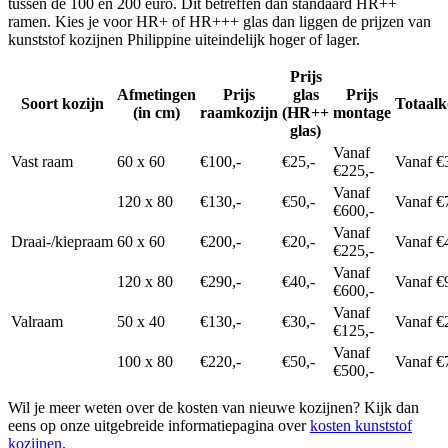
tussen de 100 en 200 euro. Dit betreffen dan standaard HR++
ramen. Kies je voor HR+ of HR+++ glas dan liggen de prijzen van
kunststof kozijnen Philippine uiteindelijk hoger of lager.
Prijs
Afmetingen
Prijs
glas
Prijs
Soort kozijn
Totaalk
(in cm)
raamkozijn
(HR++
montage
glas)
Vanaf
Vast raam
60 x 60
€100,-
€25,-
Vanaf €
€225,-
Vanaf
120 x 80
€130,-
€50,-
Vanaf €
€600,-
Vanaf
Draai-/kiepraam
60 x 60
€200,-
€20,-
Vanaf €
€225,-
Vanaf
120 x 80
€290,-
€40,-
Vanaf €
€600,-
Vanaf
Valraam
50 x 40
€130,-
€30,-
Vanaf €
€125,-
Vanaf
100 x 80
€220,-
€50,-
Vanaf €
€500,-
Wil je meer weten over de kosten van nieuwe kozijnen? Kijk dan
eens op onze uitgebreide informatiepagina over
kosten kunststof
kozijnen
.