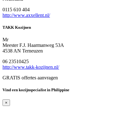
0115 610 404
http://www.axxellent.nl/
TAKK Kozijnen
Mr
Meester F.J. Haarmanweg 53A
4538 AN Terneuzen
06 23510425
http://www.takk-kozijnen.nl/
GRATIS offertes aanvragen
Vind een kozijnspecialist in Philippine
×