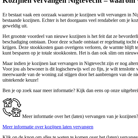
Kozijnen vervangen Nigtevecht – waarom 
Er bestaat vaak een oorzaak waarom je kozijnen wilt vervangen in Nig
bestaande kozijnen. Echter is het doorgaans veel rendabeler om je kozi
geweldig uit.
Het grootste voordeel van nieuwe kozijnen is het feit dat ze bevorder
beschadiging ontstaan. Door deze schade ontstaat er regelmatig tocht
krijgen. Deze stookkosten gaan overigens verloren, de warmte blijft t
kunt besparen op je totale stookkosten. Het is dan ook slim om nieuwe
Maar indien je kozijnen laat vervangen in Nigtevecht zijn er nog alt
Voor jou als bewoner is dit logischerwijs wel zo fijn, je wilt tensl
meerwaarde van de woning zal stijgen door het aanbrengen van de nie
uitstekende keuze!
Ben je op zoek naar meer informatie? Kijk dan eens op onze uitgebre
Meer informatie over het (laten) vervangen van je kozijnen
Meer informatie over kozijnen laten vervangen
Klik op de knop om alles te weten te komen over het (laten) vervange