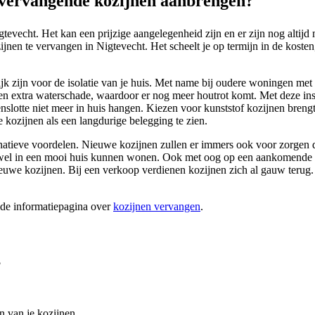
vervangende kozijnen aanbrengen?
tevecht. Het kan een prijzige aangelegenheid zijn en er zijn nog altij
jnen te vervangen in Nigtevecht. Het scheelt je op termijn in de kosten
lijk zijn voor de isolatie van je huis. Met name bij oudere woningen me
 en extra waterschade, waardoor er nog meer houtrot komt. Met deze in
enslotte niet meer in huis hangen. Kiezen voor kunststof kozijnen breng
 kozijnen als een langdurige belegging te zien.
ernatieve voordelen. Nieuwe kozijnen zullen er immers ook voor zorgen d
otte wel in een mooi huis kunnen wonen. Ook met oog op een aankomende 
uwe kozijnen. Bij een verkoop verdienen kozijnen zich al gauw terug. K
ide informatiepagina over
kozijnen vervangen
.
?
n van je kozijnen.