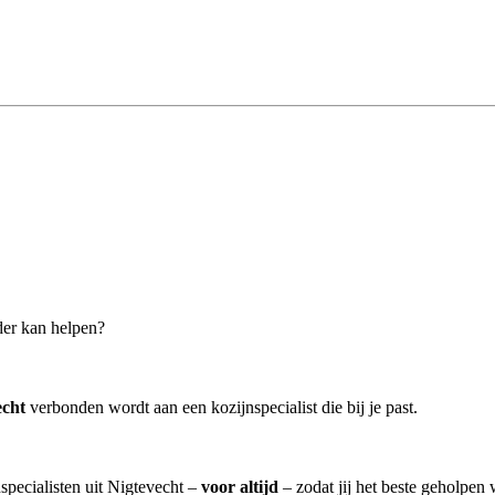
rder kan helpen?
echt
verbonden wordt aan een kozijnspecialist die bij je past.
specialisten uit Nigtevecht –
voor altijd
– zodat jij het beste geholpen 