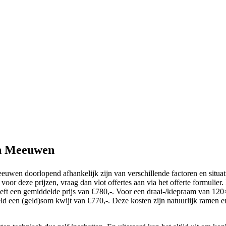
en Meeuwen
eeuwen doorlopend afhankelijk zijn van verschillende factoren en situati
ie voor deze prijzen, vraag dan vlot offertes aan via het offerte formul
ft een gemiddelde prijs van €780,-. Voor een draai-/kiepraam van 120×8
 een (geld)som kwijt van €770,-. Deze kosten zijn natuurlijk ramen en 