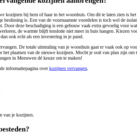
ervangende kozijnen aanbrengen?
 kozijnen bij hem of haar in het woonhuis. Om dit te laten zien is het 
beslissing is. Een van de voornaamste voordelen is toch wel de isola
hout. Door deze beschadiging is een gebouw vaak extra gevoelig voor wa
rloren, de warmte blijft tenslotte niet meer in huis hangen. Kiezen voo
 dan ook echt als een investering in je pand.
rvangen. De totale uitstraling van je woonhuis gaat er vaak ook op vooru
et plaatsen van de nieuwe kozijnen. Mocht je ooit van plan zijn om te 
ervangen in Meeuwen dé keuze om te maken!
ide informatiepagina over
kozijnen vervangen
.
?
n van je kozijnen.
tbesteden?