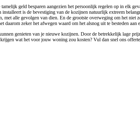
tamelijk geld besparen aangezien het persoonlijk regelen op in elk geva
nstalleert is de bevestiging van de kozijnen natuurlijk extreem belangrij
n, met alle gevolgen van dien. En de grootste overweging om het niet z
het daarom zeker het afwegen waard om het alsnog uit te besteden aan ee
unnen genieten van je nieuwe kozijnen. Door de betrekkelijk lage prij
ting krijgen wat het voor jouw woning zou kosten? Vul dan snel ons offer