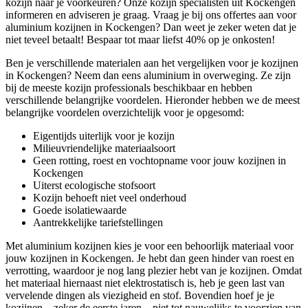
kozijn naar je voorkeuren? Onze kozijn specialisten uit Kockengen
informeren en adviseren je graag. Vraag je bij ons offertes aan voor
aluminium kozijnen in Kockengen? Dan weet je zeker weten dat je
niet teveel betaalt! Bespaar tot maar liefst 40% op je onkosten!
Ben je verschillende materialen aan het vergelijken voor je kozijnen
in Kockengen? Neem dan eens aluminium in overweging. Ze zijn
bij de meeste kozijn professionals beschikbaar en hebben
verschillende belangrijke voordelen. Hieronder hebben we de meest
belangrijke voordelen overzichtelijk voor je opgesomd:
Eigentijds uiterlijk voor je kozijn
Milieuvriendelijke materiaalsoort
Geen rotting, roest en vochtopname voor jouw kozijnen in
Kockengen
Uiterst ecologische stofsoort
Kozijn behoeft niet veel onderhoud
Goede isolatiewaarde
Aantrekkelijke tariefstellingen
Met aluminium kozijnen kies je voor een behoorlijk materiaal voor
jouw kozijnen in Kockengen. Je hebt dan geen hinder van roest en
verrotting, waardoor je nog lang plezier hebt van je kozijnen. Omdat
het materiaal hiernaast niet elektrostatisch is, heb je geen last van
vervelende dingen als viezigheid en stof. Bovendien hoef je je
kozijnen – zeker de eerste jaren – niet tot nauwelijks te voorzien van