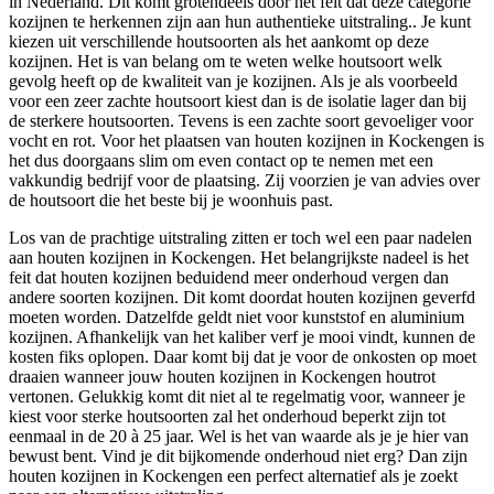
in Nederland. Dit komt grotendeels door het feit dat deze categorie
kozijnen te herkennen zijn aan hun authentieke uitstraling.. Je kunt
kiezen uit verschillende houtsoorten als het aankomt op deze
kozijnen. Het is van belang om te weten welke houtsoort welk
gevolg heeft op de kwaliteit van je kozijnen. Als je als voorbeeld
voor een zeer zachte houtsoort kiest dan is de isolatie lager dan bij
de sterkere houtsoorten. Tevens is een zachte soort gevoeliger voor
vocht en rot. Voor het plaatsen van houten kozijnen in Kockengen is
het dus doorgaans slim om even contact op te nemen met een
vakkundig bedrijf voor de plaatsing. Zij voorzien je van advies over
de houtsoort die het beste bij je woonhuis past.
Los van de prachtige uitstraling zitten er toch wel een paar nadelen
aan houten kozijnen in Kockengen. Het belangrijkste nadeel is het
feit dat houten kozijnen beduidend meer onderhoud vergen dan
andere soorten kozijnen. Dit komt doordat houten kozijnen geverfd
moeten worden. Datzelfde geldt niet voor kunststof en aluminium
kozijnen. Afhankelijk van het kaliber verf je mooi vindt, kunnen de
kosten fiks oplopen. Daar komt bij dat je voor de onkosten op moet
draaien wanneer jouw houten kozijnen in Kockengen houtrot
vertonen. Gelukkig komt dit niet al te regelmatig voor, wanneer je
kiest voor sterke houtsoorten zal het onderhoud beperkt zijn tot
eenmaal in de 20 à 25 jaar. Wel is het van waarde als je je hier van
bewust bent. Vind je dit bijkomende onderhoud niet erg? Dan zijn
houten kozijnen in Kockengen een perfect alternatief als je zoekt