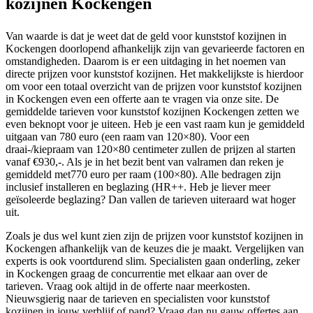
kozijnen Kockengen
Van waarde is dat je weet dat de geld voor kunststof kozijnen in
Kockengen doorlopend afhankelijk zijn van gevarieerde factoren en
omstandigheden. Daarom is er een uitdaging in het noemen van
directe prijzen voor kunststof kozijnen. Het makkelijkste is hierdoor
om voor een totaal overzicht van de prijzen voor kunststof kozijnen
in Kockengen even een offerte aan te vragen via onze site. De
gemiddelde tarieven voor kunststof kozijnen Kockengen zetten we
even beknopt voor je uiteen. Heb je een vast raam kun je gemiddeld
uitgaan van 780 euro (een raam van 120×80). Voor een
draai-/kiepraam van 120×80 centimeter zullen de prijzen al starten
vanaf €930,-. Als je in het bezit bent van valramen dan reken je
gemiddeld met770 euro per raam (100×80). Alle bedragen zijn
inclusief installeren en beglazing (HR++. Heb je liever meer
geïsoleerde beglazing? Dan vallen de tarieven uiteraard wat hoger
uit.
Zoals je dus wel kunt zien zijn de prijzen voor kunststof kozijnen in
Kockengen afhankelijk van de keuzes die je maakt. Vergelijken van
experts is ook voortdurend slim. Specialisten gaan onderling, zeker
in Kockengen graag de concurrentie met elkaar aan over de
tarieven. Vraag ook altijd in de offerte naar meerkosten.
Nieuwsgierig naar de tarieven en specialisten voor kunststof
kozijnen in jouw verblijf of pand? Vraag dan nu gauw offertes aan