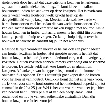
grotendeels door het feit dat deze categorie kozijnen te herkennen
zijn aan hun authentieke uitstraling.. Je kunt kiezen uit talloze
houtsoorten indien het aankomt op deze kozijnen. Het is raadzaam
om te weten welke houtsoort welk gevolg heeft op de
deugdelijkheid van je kozijnen. Meestal is de isolatiewaarde van
harde houtsoorten veel beter dan die van zachte houtsoorten. Ook
kan een zachte houtsoort eerder te maken krijgen met houtrot. Als je
houten kozijnen in Ingber wilt aanbrengen, is het altijd fijn om een
kundige partij om hulp te vragen. Zo kan je hulp krijgen over het
hout wat het allerbeste aansluit bij jou in het woonhuis.
Naast de talrijke voordelen kleven er helaas ook een paar nadelen
aan houten kozijnen in Ingber. Het grootste nadeel is het feit dat
houten kozijnen behoorlijk meer onderhoud vergen dan overige type
kozijnen. Houten kozijnen hebben immers verf nodig om beschermd
te worden. Datzelfde geldt niet voor kunststof en aluminium
kozijnen. Afhankelijk van het type beits je mooi vindt, kunnen de
onkosten fiks oplopen. Dat is natuurlijk goedkoper dan de kosten
voor het herstel van houtrot. Gelukkig komt dit niet al te vaak voor,
als je kiest voor sterke houtsoorten zal het onderhoud beperkt zijn tot
eenmaal in de 20 à 25 jaar. Wel is het van waarde wanneer je je hier
van bewust bent. Schrik je niet af van een beetje aanvullend
onderhoud en hou je van een authentieke uitstraling? Dan zijn
houten kozijnen echt iets voor je!