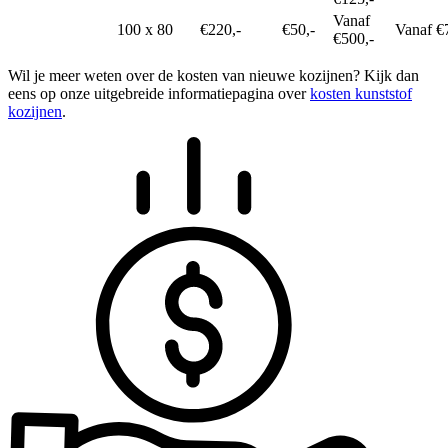
Vanaf
100 x 80
€220,-
€50,-
Vanaf €
€500,-
Wil je meer weten over de kosten van nieuwe kozijnen? Kijk dan
eens op onze uitgebreide informatiepagina over
kosten kunststof
kozijnen
.