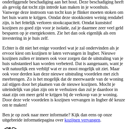
onderliggende beschadiging aan het hout. Deze beschadiging heeft
als gevolg dat tocht zijn intrede kan maken in je woonhuis.
Vanwege deze instroom van tocht kun je flinker moeten stoken om
het huis warm te krijgen. Omdat deze stookkosten weinig rendabel
zijn, is het feitelijk verloren stookcapaciteit. Omdat kunststof
kozijnen zo goed zijn voor je isolatie, zal je daarmee zeer veel geld
besparen op je energiekosten. Zie het dan ook eigenlijk als een
investering in je huis zelf.
Echter is dit niet het enige voordeel wat je zal ondervinden als je
ervoor kiest om kozijnen te laten vervangen in Ingber. Nieuwe
kozijnen zullen er immers ook voor zorgen dat de uitstraling van je
huis substantieel kan worden verbeterd. Dat is aangenaam, want je
wilt natuurlijk een verblijf wat er zo mooi mogelijk uit ziet. Maar
ook voor derden kan deze nieuwe uitstraling voordelen met zich
meebrengen. Zo is het mogelijk dat de meerwaarde van de woning
zal stijgen door het plaatsen van de nieuwe kozijnen. Mocht je
uiteindelijk van plan zijn om te verhuizen dan zul je daardoor in
staat zijn om meer geld te krijgen bij de verkoop van je woning.
Door deze vele voordelen is kozijnen vervangen in Ingber dé keuze
om te maken!
Ben je op zoek naar meer informatie? Kijk dan eens op onze
uitgebreide informatiepagina over
kozijnen vervangen
.