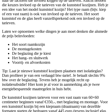
naar de factoren die invloed krijgen op de tarieven. Allicht hebben
die keuzes invloed op de tarieven van de kunststof kozijnen. Heb je
een idee van het model kunststof kozijn? Het type raam (bijv. kiep
of een vast raam) is ook van invloed op de tarieven. Het soort
kunststof en de glas heeft vanzelfsprekend ook een invloed op de
tarieven.
Laten we opnoemen welke dingen je aan moet denken die alsmede
de prijs beïnvloeden:
Het soort raamkozijn
De montagekosten
De beglazing die je kiest
Het hang- en sluitwerk
Voorrij- en afvoerkosten
Tip: Laat je nieuwe kunststof kozijnen plaatsen met isolatieglas?
Dan profiteer je van een verlaagd btw-tarief. Je betaalt slechts 9%
btw over de beglazing. Tevens heb je mogelijk recht op
isolatiesubsidie! Hier kom je al voor in aanmerking als je twee
energiebesparende maatregelen in huis hebt.
De kunststof kozijnen tarieven voor een vast raam van 60×60
centimeter beginnen vanaf €350,-, met beglazing en montage. Voor
een kunststof kozijn bij een kiepraam (draairaam) van dezelfde
formaten starten de bedragen vanaf 445 euro (tevens inclusief glas