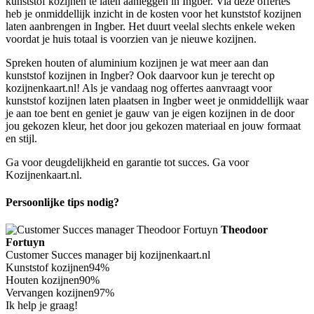
kunststof kozijnen te laten aanleggen in Ingber. Via deze offertes
heb je onmiddellijk inzicht in de kosten voor het kunststof kozijnen
laten aanbrengen in Ingber. Het duurt veelal slechts enkele weken
voordat je huis totaal is voorzien van je nieuwe kozijnen.
Spreken houten of aluminium kozijnen je wat meer aan dan
kunststof kozijnen in Ingber? Ook daarvoor kun je terecht op
kozijnenkaart.nl! Als je vandaag nog offertes aanvraagt voor
kunststof kozijnen laten plaatsen in Ingber weet je onmiddellijk waar
je aan toe bent en geniet je gauw van je eigen kozijnen in de door
jou gekozen kleur, het door jou gekozen materiaal en jouw formaat
en stijl.
Ga voor deugdelijkheid en garantie tot succes. Ga voor
Kozijnenkaart.nl.
Persoonlijke tips nodig?
Theodoor
Fortuyn
Customer Succes manager bij kozijnenkaart.nl
Kunststof kozijnen
94%
Houten kozijnen
90%
Vervangen kozijnen
97%
Ik help je graag!