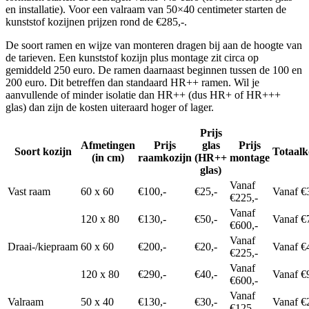
en installatie). Voor een valraam van 50×40 centimeter starten de
kunststof kozijnen prijzen rond de €285,-.
De soort ramen en wijze van monteren dragen bij aan de hoogte van
de tarieven. Een kunststof kozijn plus montage zit circa op
gemiddeld 250 euro. De ramen daarnaast beginnen tussen de 100 en
200 euro. Dit betreffen dan standaard HR++ ramen. Wil je
aanvullende of minder isolatie dan HR++ (dus HR+ of HR+++
glas) dan zijn de kosten uiteraard hoger of lager.
Prijs
Afmetingen
Prijs
glas
Prijs
Soort kozijn
Totaalk
(in cm)
raamkozijn
(HR++
montage
glas)
Vanaf
Vast raam
60 x 60
€100,-
€25,-
Vanaf €
€225,-
Vanaf
120 x 80
€130,-
€50,-
Vanaf €
€600,-
Vanaf
Draai-/kiepraam
60 x 60
€200,-
€20,-
Vanaf €
€225,-
Vanaf
120 x 80
€290,-
€40,-
Vanaf €
€600,-
Vanaf
Valraam
50 x 40
€130,-
€30,-
Vanaf €
€125,-