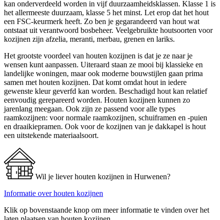
kan onderverdeeld worden in vijf duurzaamheidsklassen. Klasse 1 is
het allermeeste duurzaam, klasse 5 het minst. Let erop dat het hout
een FSC-keurmerk heeft. Zo ben je gegarandeerd van hout wat
ontstaat uit verantwoord bosbeheer. Veelgebruikte houtsoorten voor
kozijnen zijn afzelia, meranti, merbau, grenen en lariks.
Het grootste voordeel van houten kozijnen is dat je ze naar je
wensen kunt aanpassen. Uiteraard staan ze mooi bij klassieke en
landelijke woningen, maar ook moderne bouwstijlen gaan prima
samen met houten kozijnen. Dat komt omdat hout in iedere
gewenste kleur geverfd kan worden. Beschadigd hout kan relatief
eenvoudig gerepareerd worden. Houten kozijnen kunnen zo
jarenlang meegaan. Ook zijn ze passend voor alle types
raamkozijnen: voor normale raamkozijnen, schuiframen en -puien
en draaikiepramen. Ook voor de kozijnen van je dakkapel is hout
een uitstekende materiaalsoort.
Wil je liever houten kozijnen in Hurwenen?
Informatie over houten kozijnen
Klik op bovenstaande knop om meer informatie te vinden over het
laten plaatsen van houten kozijnen.