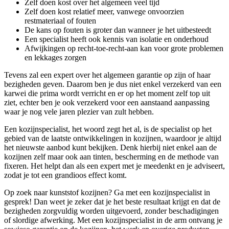
Zelf doen kost over het algemeen veel tijd
Zelf doen kost relatief meer, vanwege onvoorzien
restmateriaal of fouten
De kans op fouten is groter dan wanneer je het uitbesteedt
Een specialist heeft ook kennis van isolatie en onderhoud
Afwijkingen op recht-toe-recht-aan kan voor grote problemen
en lekkages zorgen
Tevens zal een expert over het algemeen garantie op zijn of haar
bezigheden geven. Daarom ben je dus niet enkel verzekerd van een
karwei die prima wordt verricht en er op het moment zelf top uit
ziet, echter ben je ook verzekerd voor een aanstaand aanpassing
waar je nog vele jaren plezier van zult hebben.
Een kozijnspecialist, het woord zegt het al, is de specialist op het
gebied van de laatste ontwikkelingen in kozijnen, waardoor je altijd
het nieuwste aanbod kunt bekijken. Denk hierbij niet enkel aan de
kozijnen zelf maar ook aan tinten, bescherming en de methode van
fixeren. Het helpt dan als een expert met je meedenkt en je adviseert,
zodat je tot een grandioos effect komt.
Op zoek naar kunststof kozijnen? Ga met een kozijnspecialist in
gesprek! Dan weet je zeker dat je het beste resultaat krijgt en dat de
bezigheden zorgvuldig worden uitgevoerd, zonder beschadigingen
of slordige afwerking. Met een kozijnspecialist in de arm ontvang je