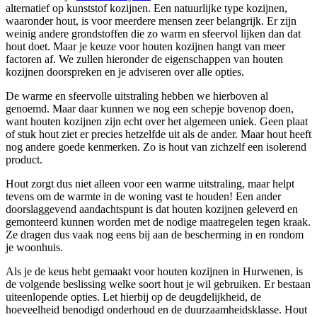
alternatief op kunststof kozijnen. Een natuurlijke type kozijnen,
waaronder hout, is voor meerdere mensen zeer belangrijk. Er zijn
weinig andere grondstoffen die zo warm en sfeervol lijken dan dat
hout doet. Maar je keuze voor houten kozijnen hangt van meer
factoren af. We zullen hieronder de eigenschappen van houten
kozijnen doorspreken en je adviseren over alle opties.
De warme en sfeervolle uitstraling hebben we hierboven al
genoemd. Maar daar kunnen we nog een schepje bovenop doen,
want houten kozijnen zijn echt over het algemeen uniek. Geen plaat
of stuk hout ziet er precies hetzelfde uit als de ander. Maar hout heeft
nog andere goede kenmerken. Zo is hout van zichzelf een isolerend
product.
Hout zorgt dus niet alleen voor een warme uitstraling, maar helpt
tevens om de warmte in de woning vast te houden! Een ander
doorslaggevend aandachtspunt is dat houten kozijnen geleverd en
gemonteerd kunnen worden met de nodige maatregelen tegen kraak.
Ze dragen dus vaak nog eens bij aan de bescherming in en rondom
je woonhuis.
Als je de keus hebt gemaakt voor houten kozijnen in Hurwenen, is
de volgende beslissing welke soort hout je wil gebruiken. Er bestaan
uiteenlopende opties. Let hierbij op de deugdelijkheid, de
hoeveelheid benodigd onderhoud en de duurzaamheidsklasse. Hout