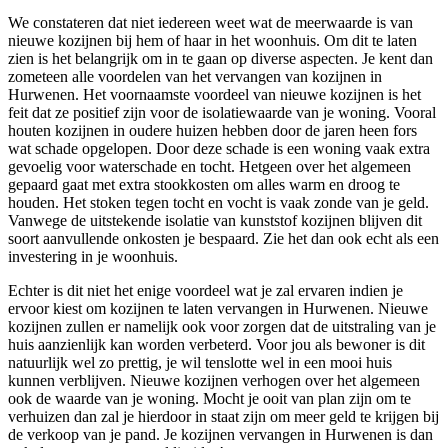
We constateren dat niet iedereen weet wat de meerwaarde is van
nieuwe kozijnen bij hem of haar in het woonhuis. Om dit te laten
zien is het belangrijk om in te gaan op diverse aspecten. Je kent dan
zometeen alle voordelen van het vervangen van kozijnen in
Hurwenen. Het voornaamste voordeel van nieuwe kozijnen is het
feit dat ze positief zijn voor de isolatiewaarde van je woning. Vooral
houten kozijnen in oudere huizen hebben door de jaren heen fors
wat schade opgelopen. Door deze schade is een woning vaak extra
gevoelig voor waterschade en tocht. Hetgeen over het algemeen
gepaard gaat met extra stookkosten om alles warm en droog te
houden. Het stoken tegen tocht en vocht is vaak zonde van je geld.
Vanwege de uitstekende isolatie van kunststof kozijnen blijven dit
soort aanvullende onkosten je bespaard. Zie het dan ook echt als een
investering in je woonhuis.
Echter is dit niet het enige voordeel wat je zal ervaren indien je
ervoor kiest om kozijnen te laten vervangen in Hurwenen. Nieuwe
kozijnen zullen er namelijk ook voor zorgen dat de uitstraling van je
huis aanzienlijk kan worden verbeterd. Voor jou als bewoner is dit
natuurlijk wel zo prettig, je wil tenslotte wel in een mooi huis
kunnen verblijven. Nieuwe kozijnen verhogen over het algemeen
ook de waarde van je woning. Mocht je ooit van plan zijn om te
verhuizen dan zal je hierdoor in staat zijn om meer geld te krijgen bij
de verkoop van je pand. Je kozijnen vervangen in Hurwenen is dan