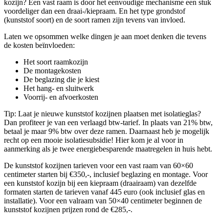
kozijn? Een vast raam is door het eenvoudige mechanisme een stuk
voordeliger dan een draai-/kiepraam. En het type grondstof
(kunststof soort) en de soort ramen zijn tevens van invloed.
Laten we opsommen welke dingen je aan moet denken die tevens
de kosten beïnvloeden:
Het soort raamkozijn
De montagekosten
De beglazing die je kiest
Het hang- en sluitwerk
Voorrij- en afvoerkosten
Tip: Laat je nieuwe kunststof kozijnen plaatsen met isolatieglas?
Dan profiteer je van een verlaagd btw-tarief. In plaats van 21% btw,
betaal je maar 9% btw over deze ramen. Daarnaast heb je mogelijk
recht op een mooie isolatiesubsidie! Hier kom je al voor in
aanmerking als je twee energiebesparende maatregelen in huis hebt.
De kunststof kozijnen tarieven voor een vast raam van 60×60
centimeter starten bij €350,-, inclusief beglazing en montage. Voor
een kunststof kozijn bij een kiepraam (draairaam) van dezelfde
formaten starten de tarieven vanaf 445 euro (ook inclusief glas en
installatie). Voor een valraam van 50×40 centimeter beginnen de
kunststof kozijnen prijzen rond de €285,-.