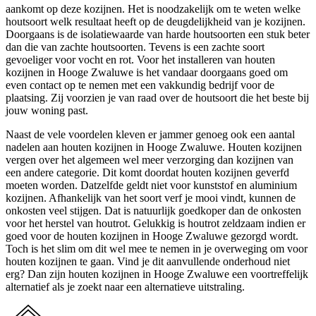
aankomt op deze kozijnen. Het is noodzakelijk om te weten welke
houtsoort welk resultaat heeft op de deugdelijkheid van je kozijnen.
Doorgaans is de isolatiewaarde van harde houtsoorten een stuk beter
dan die van zachte houtsoorten. Tevens is een zachte soort
gevoeliger voor vocht en rot. Voor het installeren van houten
kozijnen in Hooge Zwaluwe is het vandaar doorgaans goed om
even contact op te nemen met een vakkundig bedrijf voor de
plaatsing. Zij voorzien je van raad over de houtsoort die het beste bij
jouw woning past.
Naast de vele voordelen kleven er jammer genoeg ook een aantal
nadelen aan houten kozijnen in Hooge Zwaluwe. Houten kozijnen
vergen over het algemeen wel meer verzorging dan kozijnen van
een andere categorie. Dit komt doordat houten kozijnen geverfd
moeten worden. Datzelfde geldt niet voor kunststof en aluminium
kozijnen. Afhankelijk van het soort verf je mooi vindt, kunnen de
onkosten veel stijgen. Dat is natuurlijk goedkoper dan de onkosten
voor het herstel van houtrot. Gelukkig is houtrot zeldzaam indien er
goed voor de houten kozijnen in Hooge Zwaluwe gezorgd wordt.
Toch is het slim om dit wel mee te nemen in je overweging om voor
houten kozijnen te gaan. Vind je dit aanvullende onderhoud niet
erg? Dan zijn houten kozijnen in Hooge Zwaluwe een voortreffelijk
alternatief als je zoekt naar een alternatieve uitstraling.