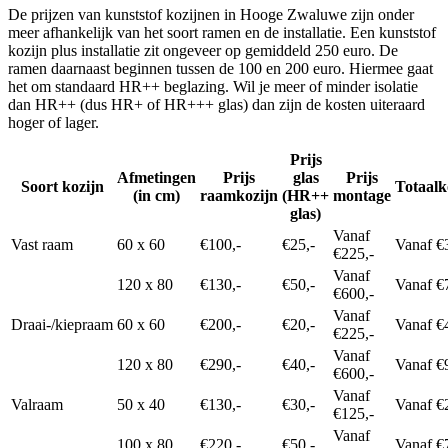
De prijzen van kunststof kozijnen in Hooge Zwaluwe zijn onder
meer afhankelijk van het soort ramen en de installatie. Een kunststof
kozijn plus installatie zit ongeveer op gemiddeld 250 euro. De
ramen daarnaast beginnen tussen de 100 en 200 euro. Hiermee gaat
het om standaard HR++ beglazing. Wil je meer of minder isolatie
dan HR++ (dus HR+ of HR+++ glas) dan zijn de kosten uiteraard
hoger of lager.
Prijs
Afmetingen
Prijs
glas
Prijs
Soort kozijn
Totaalk
(in cm)
raamkozijn
(HR++
montage
glas)
Vanaf
Vast raam
60 x 60
€100,-
€25,-
Vanaf €
€225,-
Vanaf
120 x 80
€130,-
€50,-
Vanaf €
€600,-
Vanaf
Draai-/kiepraam
60 x 60
€200,-
€20,-
Vanaf €
€225,-
Vanaf
120 x 80
€290,-
€40,-
Vanaf €
€600,-
Vanaf
Valraam
50 x 40
€130,-
€30,-
Vanaf €
€125,-
Vanaf
100 x 80
€220,-
€50,-
Vanaf €