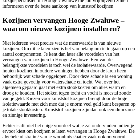
kozijnspecialisten uit Hooge Zwaluwe die jou vrijblijvend zullen
informeren over de beste aankoop van kunststof kozijnen.
Kozijnen vervangen Hooge Zwaluwe –
waarom nieuwe kozijnen installeren?
Niet iedereen weet precies wat de meerwaarde is van nieuwe
kozijnen. Om dit te laten zien is het van belang om in te gaan op een
aantal componenten. Je kent dan later alle voordelen van het
vervangen van kozijnen in Hooge Zwaluwe. Een van de
belangrijkste voordelen is toch wel de isolatiewaarde. Overwegend
houten kozijnen in oudere woningen hebben door de jaren heen
behoorlijk wat schade opgelopen. Door deze schade is een woning
vaak extra gevoelig voor waterschade en tocht. Wat over het
algemeen gepaard gaat met extra stookkosten om alles warm en
droog te houden. Het stoken tegen tocht en vocht is meestal zonde
van je geld. Kiezen voor kunststof kozijnen brengt door de hoge
isolatiewaarde met zich mee dat je enorm veel geld kunt besparen op
je totale stookkosten. Kunststof kozijnen zijn dan ook een duurzame
en zinnige investering.
Echter is dit niet het enige voordeel wat je zal ondervinden indien je
ervoor kiest om kozijnen te laten vervangen in Hooge Zwaluwe. De
algehele uitstraling van je woonhuis gaat er vaak ook op vooruit.