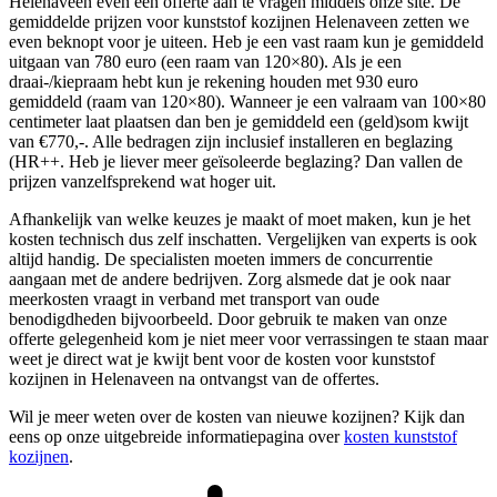
Helenaveen even een offerte aan te vragen middels onze site. De
gemiddelde prijzen voor kunststof kozijnen Helenaveen zetten we
even beknopt voor je uiteen. Heb je een vast raam kun je gemiddeld
uitgaan van 780 euro (een raam van 120×80). Als je een
draai-/kiepraam hebt kun je rekening houden met 930 euro
gemiddeld (raam van 120×80). Wanneer je een valraam van 100×80
centimeter laat plaatsen dan ben je gemiddeld een (geld)som kwijt
van €770,-. Alle bedragen zijn inclusief installeren en beglazing
(HR++. Heb je liever meer geïsoleerde beglazing? Dan vallen de
prijzen vanzelfsprekend wat hoger uit.
Afhankelijk van welke keuzes je maakt of moet maken, kun je het
kosten technisch dus zelf inschatten. Vergelijken van experts is ook
altijd handig. De specialisten moeten immers de concurrentie
aangaan met de andere bedrijven. Zorg alsmede dat je ook naar
meerkosten vraagt in verband met transport van oude
benodigdheden bijvoorbeeld. Door gebruik te maken van onze
offerte gelegenheid kom je niet meer voor verrassingen te staan maar
weet je direct wat je kwijt bent voor de kosten voor kunststof
kozijnen in Helenaveen na ontvangst van de offertes.
Wil je meer weten over de kosten van nieuwe kozijnen? Kijk dan
eens op onze uitgebreide informatiepagina over
kosten kunststof
kozijnen
.