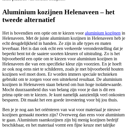
Aluminium kozijnen Helenaveen – het
tweede alternatief
Het is bovendien een optie om te kiezen voor
aluminium kozijnen
in
Helenaveen. Met de juiste aluminium kozijnen in Helenaveen heb je
echt deugdelijkheid in handen. Ze zijn in alle types en maten
leverbaar. Het is dan ook echt een verkeerde veronderstelling dat je
beperkt bent tot de saaiere soorten kleuren of uitstraling. Zo is het
bijvoorbeeld een optie om te kiezen voor aluminium kozijnen in
Helenaveen die van een specifieke kleur zijn voorzien. En je hoeft
ze ook nog eens niet te schilderen, zoals je met bijvoorbeeld houten
kozijnen wel moet doen. Er worden immers speciale technieken
gebruikt om te zorgen voor een uitstekend resultaat. De aluminium
kozijnen in Helenaveen staan bekend om hun hoge isolatiewaarde.
Mocht duurzaamheid dus van belang zijn voor je dan is dit een
prima optie om te kiezen. Je kunt namelijk aanzienlijk veel onkosten
besparen. Dit maakt het een goede investering voor bij jou thuis.
Ben je je nog aan het oriënteren van wat voor materiaal je nieuwe
kozijnen gemaakt moeten zijn? Overweeg dan eens voor aluminium
te gaan. Aluminium raamkozijnen zijn bij menig kozijnen bedrijf
beschikbaar, en het materiaal vormt een fijne keuze met talrijke