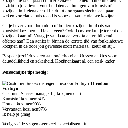
kozijnen te laten plaatsen in Helenaveen. Je hebt dan onmiddellijk
inzicht in je tarieven voor het laten aanbrengen van kunststof
kozijnen in Helenaveen. Het duurt doorgaans slechts een paar
weken voordat je huis totaal is voorzien van je nieuwe kozijnen.
Ga je liever voor aluminium of houten kozijnen in plaats van
kunststof kozijnen in Helenaveen? Ook daarvoor kun je terecht op
kozijnenkaart.nl! Vraag je vandaag eenvoudig en vrijblijvend
offertes aan? Dan geniet jij binnen de kortste tijd van fonkelnieuwe
kozijnen in de door jou gewenste soort materiaal, kleur en stijl.
Bespaar jezelf dus jaren aan onderhoud en klussen en kies voor
deugdelijkheid en zekerheid. Kozijnenkaart.nl, een sterk kader.
Persoonlijke tips nodig?
Theodoor
Fortuyn
Customer Succes manager bij kozijnenkaart.nl
Kunststof kozijnen
94%
Houten kozijnen
90%
Vervangen kozijnen
97%
Ik help je graag!
Veelgestelde vragen over kozijnspecialisten uit