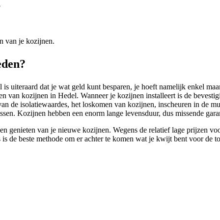
?
n van je kozijnen.
eden?
s uiteraard dat je wat geld kunt besparen, je hoeft namelijk enkel maar
n van kozijnen in Hedel. Wanneer je kozijnen installeert is de bevestigin
g van de isolatiewaardes, het loskomen van kozijnen, inscheuren in de 
lussen. Kozijnen hebben een enorm lange levensduur, dus missende gara
 genieten van je nieuwe kozijnen. Wegens de relatief lage prijzen voor
es is de beste methode om er achter te komen wat je kwijt bent voor de t