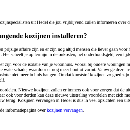
kozijnspecialisten uit Hedel die jou vrijblijvend zullen informeren over
ngende kozijnen installeren?
 prijzige affaire zijn en er zijn nog altijd mensen die liever gaan voo
Het scheelt je op termijn in de onkosten, het onderhoudsgeld, een tijdsi
tief zijn voor de isolatie van je woonhuis. Vooral bij oudere woningen 
nde waterschade, waardoor er nog meer houtrot vormt. Vanwege deze ins
nslotte niet meer in huis hangen. Omdat kunststof kozijnen zo goed zijn 
lf.
 voordelen. Nieuwe kozijnen zullen er immers ook voor zorgen dat de ui
t. Maar ook voor derden kan deze nieuwe uitstraling voordelen met zic
w terug. Kozijnen vervangen in Hedel is dus in veel opzichten een uit
ide informatiepagina over
kozijnen vervangen
.