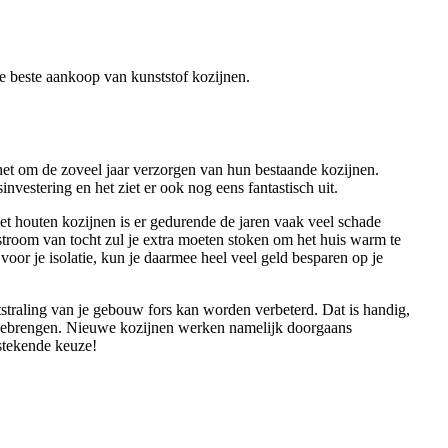
 de beste aankoop van kunststof kozijnen.
r het om de zoveel jaar verzorgen van hun bestaande kozijnen.
nvestering en het ziet er ook nog eens fantastisch uit.
met houten kozijnen is er gedurende de jaren vaak veel schade
troom van tocht zul je extra moeten stoken om het huis warm te
voor je isolatie, kun je daarmee heel veel geld besparen op je
tstraling van je gebouw fors kan worden verbeterd. Dat is handig,
h meebrengen. Nieuwe kozijnen werken namelijk doorgaans
stekende keuze!