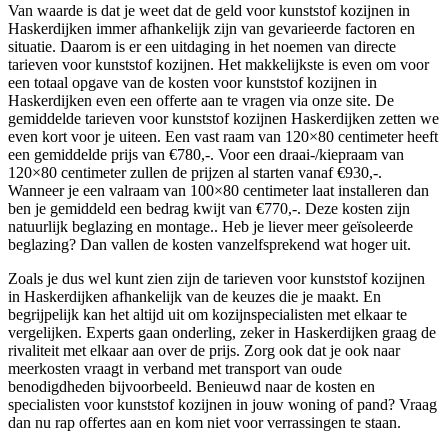
Van waarde is dat je weet dat de geld voor kunststof kozijnen in
Haskerdijken immer afhankelijk zijn van gevarieerde factoren en
situatie. Daarom is er een uitdaging in het noemen van directe
tarieven voor kunststof kozijnen. Het makkelijkste is even om voor
een totaal opgave van de kosten voor kunststof kozijnen in
Haskerdijken even een offerte aan te vragen via onze site. De
gemiddelde tarieven voor kunststof kozijnen Haskerdijken zetten we
even kort voor je uiteen. Een vast raam van 120×80 centimeter heeft
een gemiddelde prijs van €780,-. Voor een draai-/kiepraam van
120×80 centimeter zullen de prijzen al starten vanaf €930,-.
Wanneer je een valraam van 100×80 centimeter laat installeren dan
ben je gemiddeld een bedrag kwijt van €770,-. Deze kosten zijn
natuurlijk beglazing en montage.. Heb je liever meer geïsoleerde
beglazing? Dan vallen de kosten vanzelfsprekend wat hoger uit.
Zoals je dus wel kunt zien zijn de tarieven voor kunststof kozijnen
in Haskerdijken afhankelijk van de keuzes die je maakt. En
begrijpelijk kan het altijd uit om kozijnspecialisten met elkaar te
vergelijken. Experts gaan onderling, zeker in Haskerdijken graag de
rivaliteit met elkaar aan over de prijs. Zorg ook dat je ook naar
meerkosten vraagt in verband met transport van oude
benodigdheden bijvoorbeeld. Benieuwd naar de kosten en
specialisten voor kunststof kozijnen in jouw woning of pand? Vraag
dan nu rap offertes aan en kom niet voor verrassingen te staan.