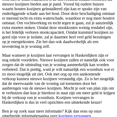
nieuwe kozijnen bieden aan je pand. Vooral bij oudere huizen
waarin houten kozijnen geïnstalleerd zijn kan er sprake zijn van
onderliggende schade aan het hout. Door deze beschadiging ontstaat
er meestal tocht en extra waterschade, waardoor er nog meer houtrot
ontstaat. Om vochtwerking en tocht tegen te gaan, zul je aanzienlijk
extra moeten stoken. Omdat deze stookkosten weinig rendabel zijn,
is het feitelijk verloren stookcapaciteit. Omdat kunststof kozijnen zo
goed zijn voor je isolatie, zal je daarmee heel veel geld bezuinigen
op je energiekosten. Zie het dan ook daadwerkelijk als een
investering in je woning zelf.
Maar wanneer je kozijnen laat vervangen in Haskerdijken zijn er
nog enkele voordelen. Nieuwe kozijnen zullen er namelijk ook voor
zorgen dat de uitstraling van je woning aanmerkelijk kan worden
verbeterd. Dat is prettig, want je wilt natuurlijk een woonhuis wat er
zo mooi mogelijk uit ziet. Ook met oog op een aankomende
verkoop kunnen nieuwe kozijnen verstandig zijn. Zo is het mogelijk
dat de meerwaarde van de woning zal toenemen door het
aanbrengen van de nieuwe kozijnen. Mocht je ooit van plan zijn om
te verhuizen dan kun je hierdoor in staat zijn om meer geld te krijgen
bij de verkoop van je woonhuis. Kozijnen vervangen in
Haskerdijken is dus in veel opzichten een uitstekende keuze!
Ben je op zoek naar meer informatie? Kijk dan eens op onze
uitgebreide informatiepagina over
kozijnen vervangen
.