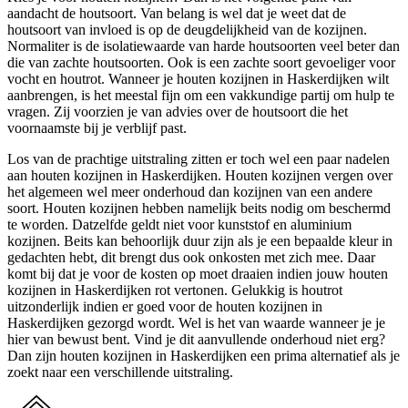
aandacht de houtsoort. Van belang is wel dat je weet dat de
houtsoort van invloed is op de deugdelijkheid van de kozijnen.
Normaliter is de isolatiewaarde van harde houtsoorten veel beter dan
die van zachte houtsoorten. Ook is een zachte soort gevoeliger voor
vocht en houtrot. Wanneer je houten kozijnen in Haskerdijken wilt
aanbrengen, is het meestal fijn om een vakkundige partij om hulp te
vragen. Zij voorzien je van advies over de houtsoort die het
voornaamste bij je verblijf past.
Los van de prachtige uitstraling zitten er toch wel een paar nadelen
aan houten kozijnen in Haskerdijken. Houten kozijnen vergen over
het algemeen wel meer onderhoud dan kozijnen van een andere
soort. Houten kozijnen hebben namelijk beits nodig om beschermd
te worden. Datzelfde geldt niet voor kunststof en aluminium
kozijnen. Beits kan behoorlijk duur zijn als je een bepaalde kleur in
gedachten hebt, dit brengt dus ook onkosten met zich mee. Daar
komt bij dat je voor de kosten op moet draaien indien jouw houten
kozijnen in Haskerdijken rot vertonen. Gelukkig is houtrot
uitzonderlijk indien er goed voor de houten kozijnen in
Haskerdijken gezorgd wordt. Wel is het van waarde wanneer je je
hier van bewust bent. Vind je dit aanvullende onderhoud niet erg?
Dan zijn houten kozijnen in Haskerdijken een prima alternatief als je
zoekt naar een verschillende uitstraling.