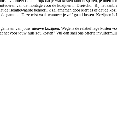
e voordeel is natuurlijk dat je wat kosten kunt besparen, je hoeft tens
uitvoeren van de montage voor de kozijnen in Dreischor. Bij het aanbre
 dat de isolatiewaarde behoorlijk zal afnemen door kiertjes of dat de ko
 de garantie. Deze mist vaak wanneer je zelf gaat klussen. Kozijnen h
enieten van jouw nieuwe kozijnen. Wegens de relatief lage kosten voor 
 wat het voor jouw huis zou kosten? Vul dan snel ons offerte invulform