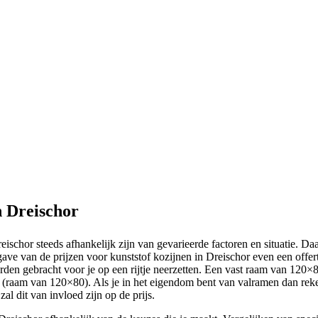
n Dreischor
reischor steeds afhankelijk zijn van gevarieerde factoren en situatie. D
gave van de prijzen voor kunststof kozijnen in Dreischor even een off
rden gebracht voor je op een rijtje neerzetten. Een vast raam van 120×8
 (raam van 120×80). Als je in het eigendom bent van valramen dan rek
zal dit van invloed zijn op de prijs.