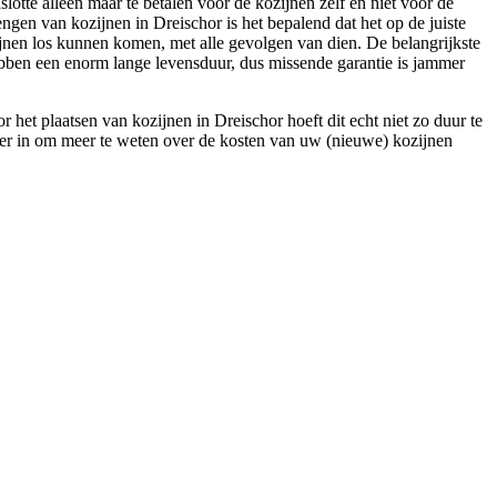
lotte alleen maar te betalen voor de kozijnen zelf en niet voor de
ngen van kozijnen in Dreischor is het bepalend dat het op de juiste
zijnen los kunnen komen, met alle gevolgen van dien. De belangrijkste
ebben een enorm lange levensduur, dus missende garantie is jammer
het plaatsen van kozijnen in Dreischor hoeft dit echt niet zo duur te
ulier in om meer te weten over de kosten van uw (nieuwe) kozijnen