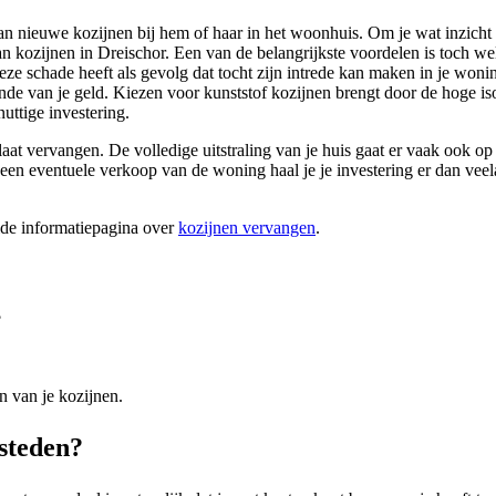
an nieuwe kozijnen bij hem of haar in het woonhuis. Om je wat inzicht 
van kozijnen in Dreischor. Een van de belangrijkste voordelen is toch 
e schade heeft als gevolg dat tocht zijn intrede kan maken in je woni
nde van je geld. Kiezen voor kunststof kozijnen brengt door de hoge iso
uttige investering.
at vervangen. De volledige uitstraling van je huis gaat er vaak ook op 
n eventuele verkoop van de woning haal je je investering er dan veela
ide informatiepagina over
kozijnen vervangen
.
?
n van je kozijnen.
esteden?