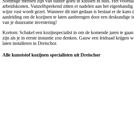
Sommige mensen zijn van nature goed in klussen in huis. Het voornaamst
arbeidskosten. Vanzelfsprekend zitten er nadelen aan het eigenhandig 
wijze vast wordt gezet. Wanneer dit niet gedaan is bestaat er de kans
aanleiding om de kozijnen te laten aanbrengen door een deskundige is
van je duurzame investering!
Kortom: Schakel een kozijnspecialist in om de komende jaren te gaan g
zijn als je in eerste instantie zou denken. Gauw een leidraad krijgen
laten installeren in Dreischor.
Alle kunststof kozijnen specialisten uit Dreischor