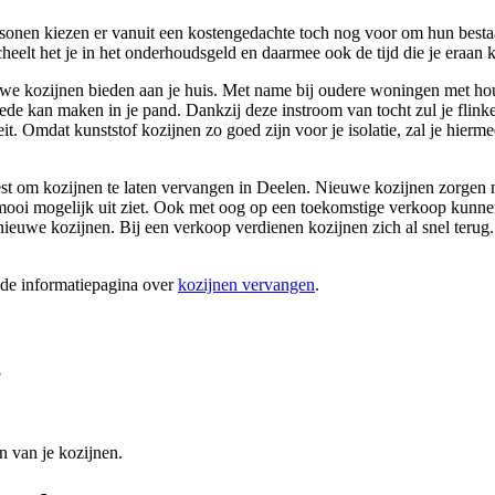
rsonen kiezen er vanuit een kostengedachte toch nog voor om hun besta
eelt het je in het onderhoudsgeld en daarmee ook de tijd die je eraan kw
euwe kozijnen bieden aan je huis. Met name bij oudere woningen met hou
trede kan maken in je pand. Dankzij deze instroom van tocht zul je fli
teit. Omdat kunststof kozijnen zo goed zijn voor je isolatie, zal je hier
 kiest om kozijnen te laten vervangen in Deelen. Nieuwe kozijnen zorgen m
zo mooi mogelijk uit ziet. Ook met oog op een toekomstige verkoop kunne
euwe kozijnen. Bij een verkoop verdienen kozijnen zich al snel terug.
ide informatiepagina over
kozijnen vervangen
.
?
n van je kozijnen.