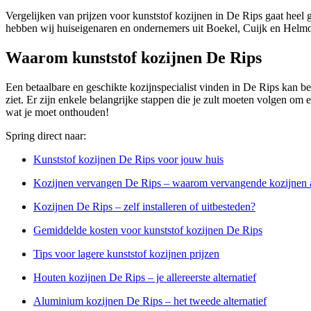
Vergelijken van prijzen voor kunststof kozijnen in De Rips gaat heel 
hebben wij huiseigenaren en ondernemers uit Boekel, Cuijk en Helmon
Waarom kunststof kozijnen De Rips
Een betaalbare en geschikte kozijnspecialist vinden in De Rips kan best
ziet. Er zijn enkele belangrijke stappen die je zult moeten volgen om er
wat je moet onthouden!
Spring direct naar:
Kunststof kozijnen De Rips voor jouw huis
Kozijnen vervangen De Rips – waarom vervangende kozijnen
Kozijnen De Rips – zelf installeren of uitbesteden?
Gemiddelde kosten voor kunststof kozijnen De Rips
Tips voor lagere kunststof kozijnen prijzen
Houten kozijnen De Rips – je allereerste alternatief
Aluminium kozijnen De Rips – het tweede alternatief