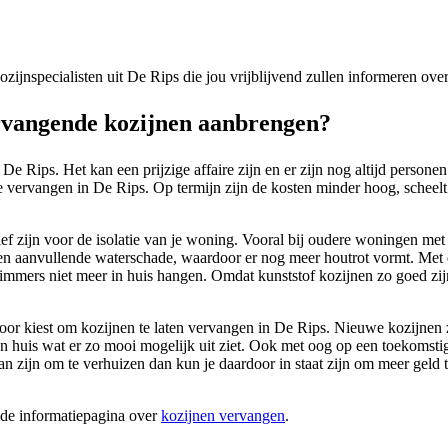
kozijnspecialisten uit De Rips die jou vrijblijvend zullen informeren ov
rvangende kozijnen aanbrengen?
De Rips. Het kan een prijzige affaire zijn en er zijn nog altijd person
e vervangen in De Rips. Op termijn zijn de kosten minder hoog, scheelt 
ief zijn voor de isolatie van je woning. Vooral bij oudere woningen met
 en aanvullende waterschade, waardoor er nog meer houtrot vormt. Met
 immers niet meer in huis hangen. Omdat kunststof kozijnen zo goed zijn
ervoor kiest om kozijnen te laten vervangen in De Rips. Nieuwe kozijnen
 een huis wat er zo mooi mogelijk uit ziet. Ook met oog op een toekom
an zijn om te verhuizen dan kun je daardoor in staat zijn om meer geld
ide informatiepagina over
kozijnen vervangen
.