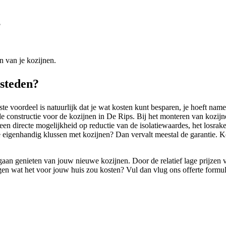
?
n van je kozijnen.
esteden?
te voordeel is natuurlijk dat je wat kosten kunt besparen, je hoeft name
de constructie voor de kozijnen in De Rips. Bij het monteren van kozijn
er een directe mogelijkheid op reductie van de isolatiewaardes, het los
je eigenhandig klussen met kozijnen? Dan vervalt meestal de garantie.
aan genieten van jouw nieuwe kozijnen. Door de relatief lage prijzen v
krijgen wat het voor jouw huis zou kosten? Vul dan vlug ons offerte for