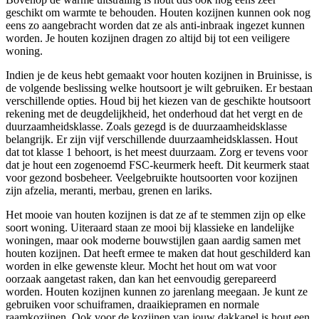
geschikt om warmte te behouden. Houten kozijnen kunnen ook nog
eens zo aangebracht worden dat ze als anti-inbraak ingezet kunnen
worden. Je houten kozijnen dragen zo altijd bij tot een veiligere
woning.
Indien je de keus hebt gemaakt voor houten kozijnen in Bruinisse, is
de volgende beslissing welke houtsoort je wilt gebruiken. Er bestaan
verschillende opties. Houd bij het kiezen van de geschikte houtsoort
rekening met de deugdelijkheid, het onderhoud dat het vergt en de
duurzaamheidsklasse. Zoals gezegd is de duurzaamheidsklasse
belangrijk. Er zijn vijf verschillende duurzaamheidsklassen. Hout
dat tot klasse 1 behoort, is het meest duurzaam. Zorg er tevens voor
dat je hout een zogenoemd FSC-keurmerk heeft. Dit keurmerk staat
voor gezond bosbeheer. Veelgebruikte houtsoorten voor kozijnen
zijn afzelia, meranti, merbau, grenen en lariks.
Het mooie van houten kozijnen is dat ze af te stemmen zijn op elke
soort woning. Uiteraard staan ze mooi bij klassieke en landelijke
woningen, maar ook moderne bouwstijlen gaan aardig samen met
houten kozijnen. Dat heeft ermee te maken dat hout geschilderd kan
worden in elke gewenste kleur. Mocht het hout om wat voor
oorzaak aangetast raken, dan kan het eenvoudig gerepareerd
worden. Houten kozijnen kunnen zo jarenlang meegaan. Je kunt ze
gebruiken voor schuiframen, draaikiepramen en normale
raamkozijnen. Ook voor de kozijnen van jouw dakkapel is hout een