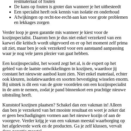
restmateriaal of fouten
De kans op fouten is groter dan wanneer je het uitbesteedt
Een specialist heeft ook kennis van isolatie en onderhoud
Afwijkingen op recht-toe-recht-aan kan voor grote problemen
en lekkages zorgen
Verder loop je geen garantie mis wanneer je kiest voor de
kozijnspecialist. Daarom ben je dus niet enkel verzekerd van een
karwei die kritisch wordt uitgevoerd en er op het moment zelf prima
uit ziet, maar ben je ook verzekerd voor een aanstaand aanpassing
waar je nog vele jaren plezier van gaat hebben.
Een kozijnspecialist, het woord zegt het al, is de expert op het
gebied van de laatste ontwikkelingen in kozijnen, waardoor jij
constant het nieuwste aanbod kunt zien. Niet enkel materiaal, echter
ook kleuren, isolatiewaarden en soorten bevestiging wisselen enorm.
Bij uitstek is dit een van de grote voordelen om een kozijnspecialist
in de arm te nemen, zodat je pand binnenkort een prachtige nieuwe
uitstraling heeft.
Kunststof kozijnen plaatsen? Schakel dan een vakman in! Alleen
dan ben je verzekerd van het mooiste resultaat en weet je zeker dat
er geen beschadigingen vormen aan het nieuwe kozijn of aan de
voorgeve. Verder krijg je van een vakman meestal waarborging op
het afgeleverde werk en de producten. Ga je zelf klussen, vervalt