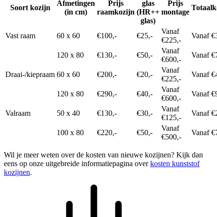
Afmetingen
Prijs
glas
Prijs
Soort kozijn
Totaalk
(in cm)
raamkozijn
(HR++
montage
glas)
Vanaf
Vast raam
60 x 60
€100,-
€25,-
Vanaf €
€225,-
Vanaf
120 x 80
€130,-
€50,-
Vanaf €
€600,-
Vanaf
Draai-/kiepraam
60 x 60
€200,-
€20,-
Vanaf €
€225,-
Vanaf
120 x 80
€290,-
€40,-
Vanaf €
€600,-
Vanaf
Valraam
50 x 40
€130,-
€30,-
Vanaf €
€125,-
Vanaf
100 x 80
€220,-
€50,-
Vanaf €
€500,-
Wil je meer weten over de kosten van nieuwe kozijnen? Kijk dan
eens op onze uitgebreide informatiepagina over
kosten kunststof
kozijnen
.