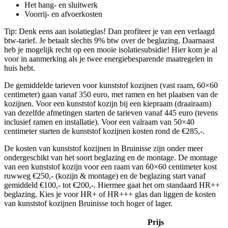
Het hang- en sluitwerk
Voorrij- en afvoerkosten
Tip: Denk eens aan isolatieglas! Dan profiteer je van een verlaagd
btw-tarief. Je betaalt slechts 9% btw over de beglazing. Daarnaast
heb je mogelijk recht op een mooie isolatiesubsidie! Hier kom je al
voor in aanmerking als je twee energiebesparende maatregelen in
huis hebt.
De gemiddelde tarieven voor kunststof kozijnen (vast raam, 60×60
centimeter) gaan vanaf 350 euro, met ramen en het plaatsen van de
kozijnen. Voor een kunststof kozijn bij een kiepraam (draairaam)
van dezelfde afmetingen starten de tarieven vanaf 445 euro (tevens
inclusief ramen en installatie). Voor een valraam van 50×40
centimeter starten de kunststof kozijnen kosten rond de €285,-.
De kosten van kunststof kozijnen in Bruinisse zijn onder meer
ondergeschikt van het soort beglazing en de montage. De montage
van een kunststof kozijn voor een raam van 60×60 centimeter kost
ruwweg €250,- (kozijn & montage) en de beglazing start vanaf
gemiddeld €100,- tot €200,-. Hiermee gaat het om standaard HR++
beglazing. Kies je voor HR+ of HR+++ glas dan liggen de kosten
van kunststof kozijnen Bruinisse toch hoger of lager.
Prijs