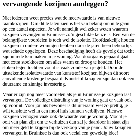
vervangende kozijnen aanleggen?
Niet iedereen weet precies wat de meerwaarde is van nieuwe
raamkozijnen. Om dit te laten zien is het van belang om in te gaan
op een aantal aspecten. Je wilt namelijk wel zeker weten waarom
kozijnen vervangen in Bruinisse zo’n geschikte keuze is. Een van de
belangrijkste voordelen is toch wel de isolatie. Hoofdzakelijk houten
kozijnen in oudere woningen hebben door de jaren heen behoorlijk
wat schade opgelopen. Deze beschadiging heeft als gevolg dat tocht
zijn intrede kan maken in je woning. Wat doorgaans gepaard gaat
met extra stookkosten om alles warm en droog te houden. Het
stoken tegen tocht en vocht is vaak zonde van je geld. Door de
uitstekende isolatiewaarde van kunststof kozijnen blijven dit soort
aanvullende kosten je bespaard. Kunststof kozijnen zijn dan ook een
duurzame en zinnige investering.
Maar er zijn nog meer voordelen als je in Bruinisse je kozijnen laat
vervangen. De volledige uitstraling van je woning gaat er vaak ook
op vooruit. Voor jou als bewoner is dit uiteraard wel zo prettig, je
wilt tenslotte wel in een mooi huis kunnen verblijven. Nieuwe
kozijnen verhogen vaak ook de waarde van je woning. Mocht je
ooit van plan zijn om te verhuizen dan zal je daardoor in staat zijn
om meer geld te krijgen bij de verkoop van je pand. Jouw kozijnen
vervangen in Bruinisse is dan ook veelal een geweldig idee!