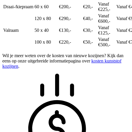
Vanaf
Draai-/kiepraam
60 x 60
€200,-
€20,-
Vanaf €
€225,-
Vanaf
120 x 80
€290,-
€40,-
Vanaf €
€600,-
Vanaf
Valraam
50 x 40
€130,-
€30,-
Vanaf €
€125,-
Vanaf
100 x 80
€220,-
€50,-
Vanaf €
€500,-
Wil je meer weten over de kosten van nieuwe kozijnen? Kijk dan
eens op onze uitgebreide informatiepagina over
kosten kunststof
kozijnen
.