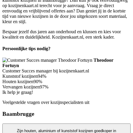
kunststof kozijnen in Baambrugge? Dan kun je ook eenvoudigweg
op kozijnenkaart.nl terecht voor je aanvraag. Vraag je direct
eenvoudig en vrijblijvend offertes aan? Dan geniet jij in de kortste
tijd van nieuwe kozijnen in de door jou uitgekozen soort materiaal,
kleur en stijl.
Bespaar jezelf dus jaren aan onderhoud en klussen en kies voor
kwaliteit en duidelijkheid. Kozijnenkaart.nl, een sterk kader.
Persoonlijke tips nodig?
Theodoor
Fortuyn
Customer Succes manager bij kozijnenkaart.nl
Kunststof kozijnen
94%
Houten kozijnen
90%
Vervangen kozijnen
97%
Ik help je graag!
Veelgestelde vragen over kozijnspecialisten uit
Baambrugge
Zijn houten, aluminium of kunststof kozijnen goedkoper in