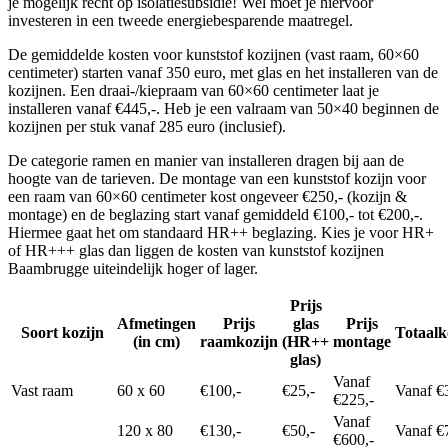
je mogelijk recht op isolatiesubsidie! Wel moet je hiervoor
investeren in een tweede energiebesparende maatregel.
De gemiddelde kosten voor kunststof kozijnen (vast raam, 60×60
centimeter) starten vanaf 350 euro, met glas en het installeren van de
kozijnen. Een draai-/kiepraam van 60×60 centimeter laat je
installeren vanaf €445,-. Heb je een valraam van 50×40 beginnen de
kozijnen per stuk vanaf 285 euro (inclusief).
De categorie ramen en manier van installeren dragen bij aan de
hoogte van de tarieven. De montage van een kunststof kozijn voor
een raam van 60×60 centimeter kost ongeveer €250,- (kozijn &
montage) en de beglazing start vanaf gemiddeld €100,- tot €200,-.
Hiermee gaat het om standaard HR++ beglazing. Kies je voor HR+
of HR+++ glas dan liggen de kosten van kunststof kozijnen
Baambrugge uiteindelijk hoger of lager.
Prijs
Afmetingen
Prijs
glas
Prijs
Soort kozijn
Totaalk
(in cm)
raamkozijn
(HR++
montage
glas)
Vanaf
Vast raam
60 x 60
€100,-
€25,-
Vanaf €
€225,-
Vanaf
120 x 80
€130,-
€50,-
Vanaf €
€600,-