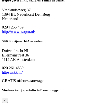
Isopro gevel all-in, kozijnen, ramen en deuren
Vreelandseweg 37
1394 BL Nederhorst Den Berg
Nederland
0294 255 439
http://www.isopro.nl/
SKK Kozijnwacht Amsterdam
Duivendrecht NL
Ellermanstraat 36
1114 AK Amsterdam
020 261 4639
https://skk.nl/
GRATIS offertes aanvragen
Vind een kozijnspecialist in Baambrugge
×