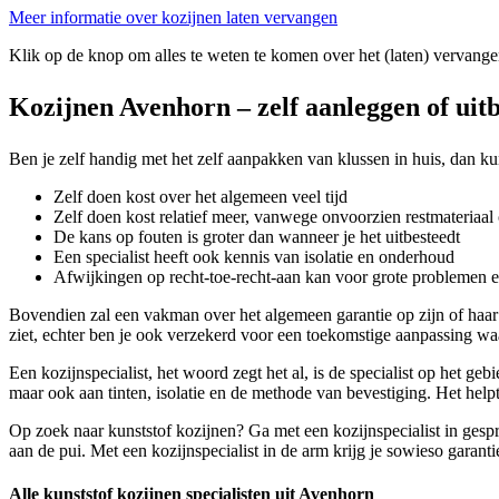
Meer informatie over kozijnen laten vervangen
Klik op de knop om alles te weten te komen over het (laten) vervange
Kozijnen Avenhorn – zelf aanleggen of uit
Ben je zelf handig met het zelf aanpakken van klussen in huis, dan kun
Zelf doen kost over het algemeen veel tijd
Zelf doen kost relatief meer, vanwege onvoorzien restmateriaal 
De kans op fouten is groter dan wanneer je het uitbesteedt
Een specialist heeft ook kennis van isolatie en onderhoud
Afwijkingen op recht-toe-recht-aan kan voor grote problemen 
Bovendien zal een vakman over het algemeen garantie op zijn of haar
ziet, echter ben je ook verzekerd voor een toekomstige aanpassing waa
Een kozijnspecialist, het woord zegt het al, is de specialist op het ge
maar ook aan tinten, isolatie en de methode van bevestiging. Het helpt
Op zoek naar kunststof kozijnen? Ga met een kozijnspecialist in gesp
aan de pui. Met een kozijnspecialist in de arm krijg je sowieso garant
Alle kunststof kozijnen specialisten uit Avenhorn