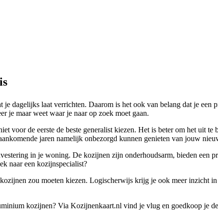
is
t je dagelijks laat verrichten. Daarom is het ook van belang dat je een
nneer je maar weet waar je naar op zoek moet gaan.
t voor de eerste de beste generalist kiezen. Het is beter om het uit te 
 de aankomende jaren namelijk onbezorgd kunnen genieten van jouw nieu
vestering in je woning. De kozijnen zijn onderhoudsarm, bieden een pri
ek naar een kozijnspecialist?
 kozijnen zou moeten kiezen. Logischerwijs krijg je ook meer inzicht in
 aluminium kozijnen? Via Kozijnenkaart.nl vind je vlug en goedkoop je d