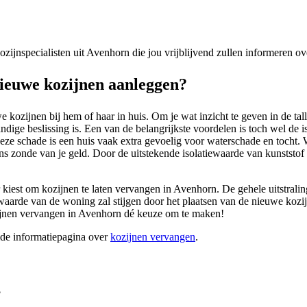
 kozijnspecialisten uit Avenhorn die jou vrijblijvend zullen informeren 
ieuwe kozijnen aanleggen?
ozijnen bij hem of haar in huis. Om je wat inzicht te geven in de tallo
ge beslissing is. Een van de belangrijkste voordelen is toch wel de i
deze schade is een huis vaak extra gevoelig voor waterschade en tocht.
 zonde van je geld. Door de uitstekende isolatiewaarde van kunststof k
or kiest om kozijnen te laten vervangen in Avenhorn. De gehele uitstrali
waarde van de woning zal stijgen door het plaatsen van de nieuwe kozij
zijnen vervangen in Avenhorn dé keuze om te maken!
ide informatiepagina over
kozijnen vervangen
.
?