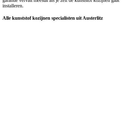
garantie vervalt meestal als je zelf de kunststof kozijnen gaat
installeren.
Alle kunststof kozijnen specialisten uit Austerlitz