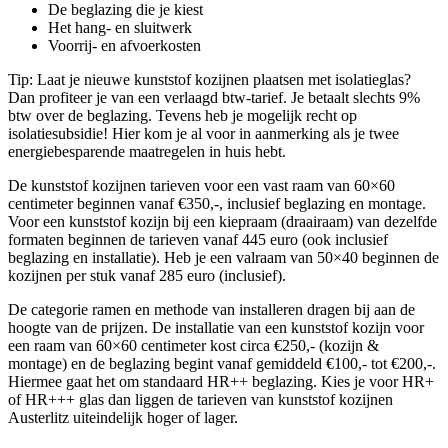
De beglazing die je kiest
Het hang- en sluitwerk
Voorrij- en afvoerkosten
Tip: Laat je nieuwe kunststof kozijnen plaatsen met isolatieglas?
Dan profiteer je van een verlaagd btw-tarief. Je betaalt slechts 9%
btw over de beglazing. Tevens heb je mogelijk recht op
isolatiesubsidie! Hier kom je al voor in aanmerking als je twee
energiebesparende maatregelen in huis hebt.
De kunststof kozijnen tarieven voor een vast raam van 60×60
centimeter beginnen vanaf €350,-, inclusief beglazing en montage.
Voor een kunststof kozijn bij een kiepraam (draairaam) van dezelfde
formaten beginnen de tarieven vanaf 445 euro (ook inclusief
beglazing en installatie). Heb je een valraam van 50×40 beginnen de
kozijnen per stuk vanaf 285 euro (inclusief).
De categorie ramen en methode van installeren dragen bij aan de
hoogte van de prijzen. De installatie van een kunststof kozijn voor
een raam van 60×60 centimeter kost circa €250,- (kozijn &
montage) en de beglazing begint vanaf gemiddeld €100,- tot €200,-.
Hiermee gaat het om standaard HR++ beglazing. Kies je voor HR+
of HR+++ glas dan liggen de tarieven van kunststof kozijnen
Austerlitz uiteindelijk hoger of lager.