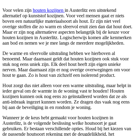
Voor velen zijn
houten kozijnen
in Austerlitz een uitstekend
alternatief op kunststof kozijnen. Voor veel mensen gaat er niets
boven een natuurlijke materiaalsoort als hout. Er zijn niet veel
overige stoffen die zo warm en sfeervol eruit zien dan dat hout doet.
Maar er zijn nog alternatieve aspecten belangrijk bij de keuze voor
houten kozijnen in Austerlitz. Logischerwijs komen alle kenmerken
aan bod en nemen we je mee langs de meerdere mogelijkheden.
De warme en sfeervolle uitstraling hebben we hierboven al
benoemd. Maar daarnaast geldt dat houten kozijnen ook stuk voor
stuk nog eens uniek zijn. Elk deel hout heeft zijn eigen unieke
nerven. Maar daarnaast zijn er nog overige overwegingen om voor
hout te gaan. Zo is hout van zichzelf een isolerend product.
Hout zorgt dus niet alleen voor een warme uitstraling, maar helpt in
ieder geval om de warmte in de woning vast te houden! Houten
kozijnen kunnen ook nog eens zo geïnstalleerd worden dat ze als
anti-inbraak ingezet kunnen worden. Ze dragen dus vaak nog eens
bij aan de beveiliging in en rondom je woning.
Wanneer je de keus hebt gemaakt voor houten kozijnen in
Austerlitz, is de volgende beslissing welke houtsoort je gaat
gebruiken. Er bestaan verschillende opties. Houd bij het kiezen van
de passende houtsoort rekening met de deugdelijkheid, het