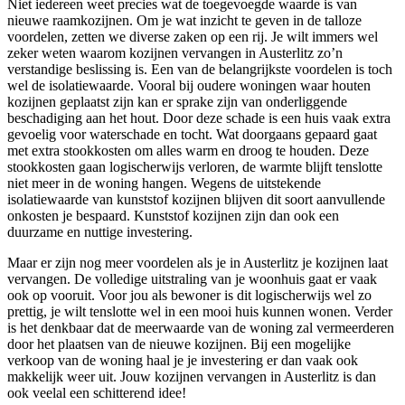
Niet iedereen weet precies wat de toegevoegde waarde is van
nieuwe raamkozijnen. Om je wat inzicht te geven in de talloze
voordelen, zetten we diverse zaken op een rij. Je wilt immers wel
zeker weten waarom kozijnen vervangen in Austerlitz zo’n
verstandige beslissing is. Een van de belangrijkste voordelen is toch
wel de isolatiewaarde. Vooral bij oudere woningen waar houten
kozijnen geplaatst zijn kan er sprake zijn van onderliggende
beschadiging aan het hout. Door deze schade is een huis vaak extra
gevoelig voor waterschade en tocht. Wat doorgaans gepaard gaat
met extra stookkosten om alles warm en droog te houden. Deze
stookkosten gaan logischerwijs verloren, de warmte blijft tenslotte
niet meer in de woning hangen. Wegens de uitstekende
isolatiewaarde van kunststof kozijnen blijven dit soort aanvullende
onkosten je bespaard. Kunststof kozijnen zijn dan ook een
duurzame en nuttige investering.
Maar er zijn nog meer voordelen als je in Austerlitz je kozijnen laat
vervangen. De volledige uitstraling van je woonhuis gaat er vaak
ook op vooruit. Voor jou als bewoner is dit logischerwijs wel zo
prettig, je wilt tenslotte wel in een mooi huis kunnen wonen. Verder
is het denkbaar dat de meerwaarde van de woning zal vermeerderen
door het plaatsen van de nieuwe kozijnen. Bij een mogelijke
verkoop van de woning haal je je investering er dan vaak ook
makkelijk weer uit. Jouw kozijnen vervangen in Austerlitz is dan
ook veelal een schitterend idee!