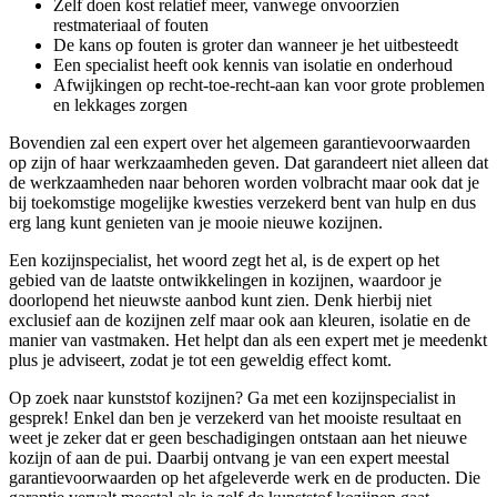
Zelf doen kost relatief meer, vanwege onvoorzien
restmateriaal of fouten
De kans op fouten is groter dan wanneer je het uitbesteedt
Een specialist heeft ook kennis van isolatie en onderhoud
Afwijkingen op recht-toe-recht-aan kan voor grote problemen
en lekkages zorgen
Bovendien zal een expert over het algemeen garantievoorwaarden
op zijn of haar werkzaamheden geven. Dat garandeert niet alleen dat
de werkzaamheden naar behoren worden volbracht maar ook dat je
bij toekomstige mogelijke kwesties verzekerd bent van hulp en dus
erg lang kunt genieten van je mooie nieuwe kozijnen.
Een kozijnspecialist, het woord zegt het al, is de expert op het
gebied van de laatste ontwikkelingen in kozijnen, waardoor je
doorlopend het nieuwste aanbod kunt zien. Denk hierbij niet
exclusief aan de kozijnen zelf maar ook aan kleuren, isolatie en de
manier van vastmaken. Het helpt dan als een expert met je meedenkt
plus je adviseert, zodat je tot een geweldig effect komt.
Op zoek naar kunststof kozijnen? Ga met een kozijnspecialist in
gesprek! Enkel dan ben je verzekerd van het mooiste resultaat en
weet je zeker dat er geen beschadigingen ontstaan aan het nieuwe
kozijn of aan de pui. Daarbij ontvang je van een expert meestal
garantievoorwaarden op het afgeleverde werk en de producten. Die