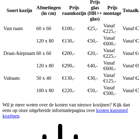
Prijs
Afmetingen
Prijs
glas
Prijs
Soort kozijn
Totaalk
(in cm)
raamkozijn
(HR++
montage
glas)
Vanaf
Vast raam
60 x 60
€100,-
€25,-
Vanaf €
€225,-
Vanaf
120 x 80
€130,-
€50,-
Vanaf €
€600,-
Vanaf
Draai-/kiepraam
60 x 60
€200,-
€20,-
Vanaf €
€225,-
Vanaf
120 x 80
€290,-
€40,-
Vanaf €
€600,-
Vanaf
Valraam
50 x 40
€130,-
€30,-
Vanaf €
€125,-
Vanaf
100 x 80
€220,-
€50,-
Vanaf €
€500,-
Wil je meer weten over de kosten van nieuwe kozijnen? Kijk dan
eens op onze uitgebreide informatiepagina over
kosten kunststof
kozijnen
.