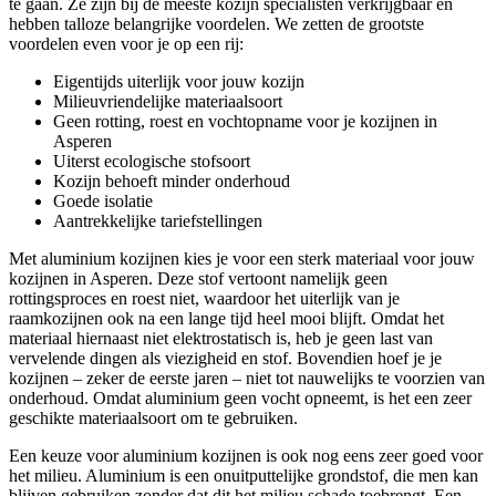
te gaan. Ze zijn bij de meeste kozijn specialisten verkrijgbaar en
hebben talloze belangrijke voordelen. We zetten de grootste
voordelen even voor je op een rij:
Eigentijds uiterlijk voor jouw kozijn
Milieuvriendelijke materiaalsoort
Geen rotting, roest en vochtopname voor je kozijnen in
Asperen
Uiterst ecologische stofsoort
Kozijn behoeft minder onderhoud
Goede isolatie
Aantrekkelijke tariefstellingen
Met aluminium kozijnen kies je voor een sterk materiaal voor jouw
kozijnen in Asperen. Deze stof vertoont namelijk geen
rottingsproces en roest niet, waardoor het uiterlijk van je
raamkozijnen ook na een lange tijd heel mooi blijft. Omdat het
materiaal hiernaast niet elektrostatisch is, heb je geen last van
vervelende dingen als viezigheid en stof. Bovendien hoef je je
kozijnen – zeker de eerste jaren – niet tot nauwelijks te voorzien van
onderhoud. Omdat aluminium geen vocht opneemt, is het een zeer
geschikte materiaalsoort om te gebruiken.
Een keuze voor aluminium kozijnen is ook nog eens zeer goed voor
het milieu. Aluminium is een onuitputtelijke grondstof, die men kan
blijven gebruiken zonder dat dit het milieu schade toebrengt. Een