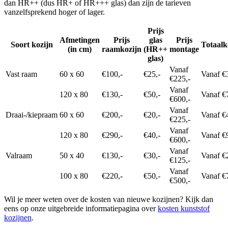
dan HR++ (dus HR+ of HR+++ glas) dan zijn de tarieven
vanzelfsprekend hoger of lager.
Prijs
Afmetingen
Prijs
glas
Prijs
Soort kozijn
Totaalk
(in cm)
raamkozijn
(HR++
montage
glas)
Vanaf
Vast raam
60 x 60
€100,-
€25,-
Vanaf €
€225,-
Vanaf
120 x 80
€130,-
€50,-
Vanaf €
€600,-
Vanaf
Draai-/kiepraam
60 x 60
€200,-
€20,-
Vanaf €
€225,-
Vanaf
120 x 80
€290,-
€40,-
Vanaf €
€600,-
Vanaf
Valraam
50 x 40
€130,-
€30,-
Vanaf €
€125,-
Vanaf
100 x 80
€220,-
€50,-
Vanaf €
€500,-
Wil je meer weten over de kosten van nieuwe kozijnen? Kijk dan
eens op onze uitgebreide informatiepagina over
kosten kunststof
kozijnen
.