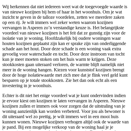
Wij herkennen dat niet iedereen weet wat de toegevoegde waarde is
van nieuwe kozijnen bij hem of haar in het woonhuis. Om je wat
inzicht te geven in de talloze voordelen, zetten we meerdere zaken
op een rij. Je wilt immers wel zeker weten waarom kozijnen
vervangen in Asperen zo’n verstandige keuze is. Het belangrijkste
voordeel van nieuwe kozijnen is het feit dat ze gunstig zijn voor de
isolatie van je woning. Hoofdzakelijk bij oudere woningen waar
houten kozijnen geplaatst zijn kan er sprake zijn van onderliggende
schade aan het hout. Door deze schade is een woning vaak extra
gevoelig voor waterschade en tocht. Door deze instroom van tocht
kun je meer moeten stoken om het huis warm te krijgen. Deze
stookkosten gaan uiteraard verloren, de warmte blijft namelijk niet
meer in de woning hangen. Kiezen voor kunststof kozijnen brengt
door de hoge isolatiewaarde met zich mee dat je flink veel geld kunt
besparen op je totale stookkosten. Zie het dan ook echt als een
investering in je woonhuis.
Echter is dit niet het enige voordeel wat je kunt ondervinden indien
je ervoor kiest om kozijnen te laten vervangen in Asperen. Nieuwe
kozijnen zullen er immers ook voor zorgen dat de uitstraling van je
woning aanzienlijk kan worden verbeterd. Voor jou als bewoner is
dit uiteraard wel zo prettig, je wilt immers wel in een mooi huis
kunnen wonen. Nieuwe kozijnen verhogen altijd ook de waarde van
je pand. Bij een mogelijke verkoop van de woning haal je je