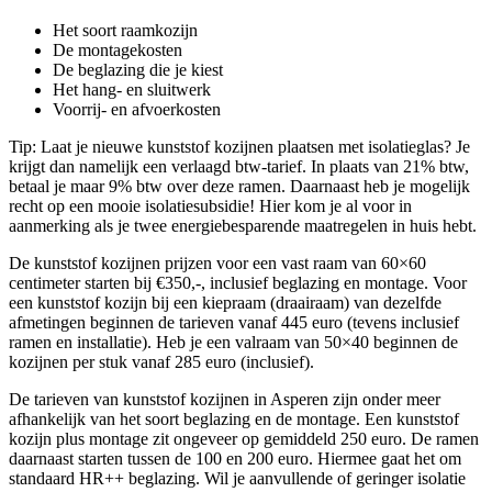
Het soort raamkozijn
De montagekosten
De beglazing die je kiest
Het hang- en sluitwerk
Voorrij- en afvoerkosten
Tip: Laat je nieuwe kunststof kozijnen plaatsen met isolatieglas? Je
krijgt dan namelijk een verlaagd btw-tarief. In plaats van 21% btw,
betaal je maar 9% btw over deze ramen. Daarnaast heb je mogelijk
recht op een mooie isolatiesubsidie! Hier kom je al voor in
aanmerking als je twee energiebesparende maatregelen in huis hebt.
De kunststof kozijnen prijzen voor een vast raam van 60×60
centimeter starten bij €350,-, inclusief beglazing en montage. Voor
een kunststof kozijn bij een kiepraam (draairaam) van dezelfde
afmetingen beginnen de tarieven vanaf 445 euro (tevens inclusief
ramen en installatie). Heb je een valraam van 50×40 beginnen de
kozijnen per stuk vanaf 285 euro (inclusief).
De tarieven van kunststof kozijnen in Asperen zijn onder meer
afhankelijk van het soort beglazing en de montage. Een kunststof
kozijn plus montage zit ongeveer op gemiddeld 250 euro. De ramen
daarnaast starten tussen de 100 en 200 euro. Hiermee gaat het om
standaard HR++ beglazing. Wil je aanvullende of geringer isolatie