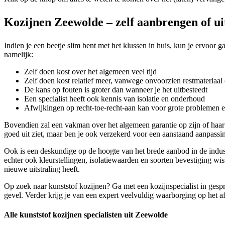
Kozijnen Zeewolde – zelf aanbrengen of ui
Indien je een beetje slim bent met het klussen in huis, kun je ervoor 
namelijk:
Zelf doen kost over het algemeen veel tijd
Zelf doen kost relatief meer, vanwege onvoorzien restmateriaal 
De kans op fouten is groter dan wanneer je het uitbesteedt
Een specialist heeft ook kennis van isolatie en onderhoud
Afwijkingen op recht-toe-recht-aan kan voor grote problemen 
Bovendien zal een vakman over het algemeen garantie op zijn of haa
goed uit ziet, maar ben je ook verzekerd voor een aanstaand aanpassin
Ook is een deskundige op de hoogte van het brede aanbod in de indust
echter ook kleurstellingen, isolatiewaarden en soorten bevestiging wis
nieuwe uitstraling heeft.
Op zoek naar kunststof kozijnen? Ga met een kozijnspecialist in gespr
gevel. Verder krijg je van een expert veelvuldig waarborging op het af
Alle kunststof kozijnen specialisten uit Zeewolde