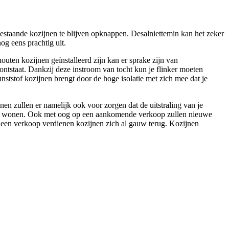
estaande kozijnen te blijven opknappen. Desalniettemin kan het zeker
og eens prachtig uit.
houten kozijnen geïnstalleerd zijn kan er sprake zijn van
ntstaat. Dankzij deze instroom van tocht kun je flinker moeten
nststof kozijnen brengt door de hoge isolatie met zich mee dat je
en zullen er namelijk ook voor zorgen dat de uitstraling van je
unnen wonen. Ook met oog op een aankomende verkoop zullen nieuwe
j een verkoop verdienen kozijnen zich al gauw terug. Kozijnen