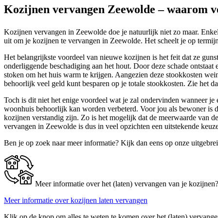
Kozijnen vervangen Zeewolde – waarom ve
Kozijnen vervangen in Zeewolde doe je natuurlijk niet zo maar. Enke
uit om je kozijnen te vervangen in Zeewolde. Het scheelt je op termijn
Het belangrijkste voordeel van nieuwe kozijnen is het feit dat ze guns
onderliggende beschadiging aan het hout. Door deze schade ontstaat e
stoken om het huis warm te krijgen. Aangezien deze stookkosten weinig 
behoorlijk veel geld kunt besparen op je totale stookkosten. Zie het da
Toch is dit niet het enige voordeel wat je zal ondervinden wanneer je
woonhuis behoorlijk kan worden verbeterd. Voor jou als bewoner is 
kozijnen verstandig zijn. Zo is het mogelijk dat de meerwaarde van d
vervangen in Zeewolde is dus in veel opzichten een uitstekende keuz
Ben je op zoek naar meer informatie? Kijk dan eens op onze uitgebre
Meer informatie over het (laten) vervangen van je kozijnen
Meer informatie over kozijnen laten vervangen
Klik op de knop om alles te weten te komen over het (laten) vervange