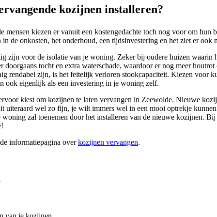
rvangende kozijnen installeren?
le mensen kiezen er vanuit een kostengedachte toch nog voor om hun b
 in de onkosten, het onderhoud, een tijdsinvestering en het ziet er ook n
tig zijn voor de isolatie van je woning. Zeker bij oudere huizen waarin 
r doorgaans tocht en extra waterschade, waardoor er nog meer houtrot o
rendabel zijn, is het feitelijk verloren stookcapaciteit. Kiezen voor ku
n ook eigenlijk als een investering in je woning zelf.
 ervoor kiest om kozijnen te laten vervangen in Zeewolde. Nieuwe kozijn
dit uiteraard wel zo fijn, je wilt immers wel in een mooi optrekje k
e woning zal toenemen door het installeren van de nieuwe kozijnen. Bi
e!
ide informatiepagina over
kozijnen vervangen
.
?
n van je kozijnen.