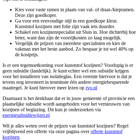
Kies voor vaste ramen in plaats van val- of draai-/kiepramen.
Deze zijn goedkoper.
Ga voor een eenvoudige stijl in een goedkope kleur.
Kunststof kozijnen met folie zijn vaak iets duurder.
Schakel een kozijnenspecialist uit Sluis in. Hoe dichterbij hoe
beter, want dan zijn de voorrijkosten zo laag mogelijk.
Vergelijk de prijzen van meerdere specialisten en kies de
vakman met het beste aanbod. Zo bespaar je tot wel 40% op
de kostprijs.
Is er een tegemoetkoming voor kunststof kozijnen? Voorlopig is er
geen subsidie (landelijk). Je kunt echter wel een subsidie krijgen
voor het installeren van isolatieglas. Een vereiste hiervoor is dat je
tevens nog investeert in tenminste één andere energiebesparende
maatregel. Je kunt hierover meer lezen op
rvo.nl
Daarnaast is het denkbaar dat er in jouw gemeente of provincie een
plaatselijke subsidie wordt aangeboden voor het vernieuwen van
kozijnen of beglazing. Dit kun je onderzoeken via
energiesubsidiewijzer.nl
Wil je alles weten over de prijzen van kunststof kozijnen? Regel
vrijblijvend een offerte via onze pagina over
offerte kunststof
kozijnen
.