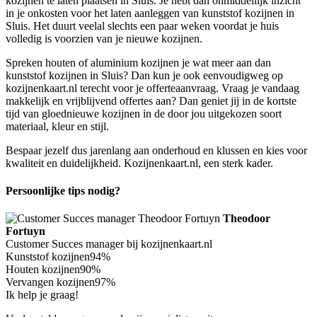
kozijnen te laten plaatsen in Sluis. Je hebt dan onmiddellijk inzicht
in je onkosten voor het laten aanleggen van kunststof kozijnen in
Sluis. Het duurt veelal slechts een paar weken voordat je huis
volledig is voorzien van je nieuwe kozijnen.
Spreken houten of aluminium kozijnen je wat meer aan dan
kunststof kozijnen in Sluis? Dan kun je ook eenvoudigweg op
kozijnenkaart.nl terecht voor je offerteaanvraag. Vraag je vandaag
makkelijk en vrijblijvend offertes aan? Dan geniet jij in de kortste
tijd van gloednieuwe kozijnen in de door jou uitgekozen soort
materiaal, kleur en stijl.
Bespaar jezelf dus jarenlang aan onderhoud en klussen en kies voor
kwaliteit en duidelijkheid. Kozijnenkaart.nl, een sterk kader.
Persoonlijke tips nodig?
Theodoor
Fortuyn
Customer Succes manager bij kozijnenkaart.nl
Kunststof kozijnen
94%
Houten kozijnen
90%
Vervangen kozijnen
97%
Ik help je graag!