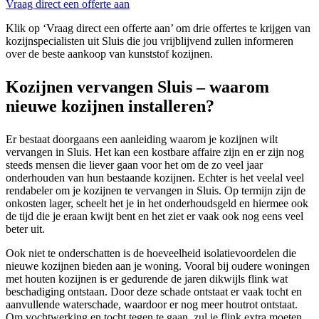
Vraag direct een offerte aan
Klik op ‘Vraag direct een offerte aan’ om drie offertes te krijgen van
kozijnspecialisten uit Sluis die jou vrijblijvend zullen informeren
over de beste aankoop van kunststof kozijnen.
Kozijnen vervangen Sluis – waarom
nieuwe kozijnen installeren?
Er bestaat doorgaans een aanleiding waarom je kozijnen wilt
vervangen in Sluis. Het kan een kostbare affaire zijn en er zijn nog
steeds mensen die liever gaan voor het om de zo veel jaar
onderhouden van hun bestaande kozijnen. Echter is het veelal veel
rendabeler om je kozijnen te vervangen in Sluis. Op termijn zijn de
onkosten lager, scheelt het je in het onderhoudsgeld en hiermee ook
de tijd die je eraan kwijt bent en het ziet er vaak ook nog eens veel
beter uit.
Ook niet te onderschatten is de hoeveelheid isolatievoordelen die
nieuwe kozijnen bieden aan je woning. Vooral bij oudere woningen
met houten kozijnen is er gedurende de jaren dikwijls flink wat
beschadiging ontstaan. Door deze schade ontstaat er vaak tocht en
aanvullende waterschade, waardoor er nog meer houtrot ontstaat.
Om vochtwerking en tocht tegen te gaan, zul je flink extra moeten